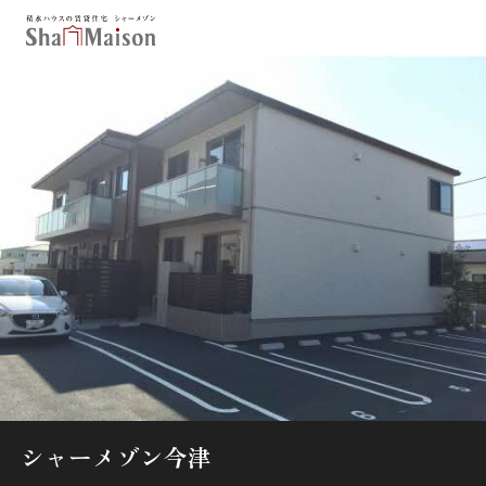
保存した条件
お気に入り
新着メール設定
最近見た物件
北海道
東北
関東
中部
関西
中国・四国
九州
市区郡・路線・駅から探す
通勤・通学時間から探す
地図から探す
シャーメゾン今津
人気のカテゴリから探す