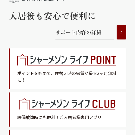
入居後も安心で便利に
サ
ポ
ー
ト
内
容
の
詳
細
ポイントを貯めて、
住替え時の家賃が最大3ヶ月無料
に！
設備故障時にも便利！
ご入居者様専用アプリ