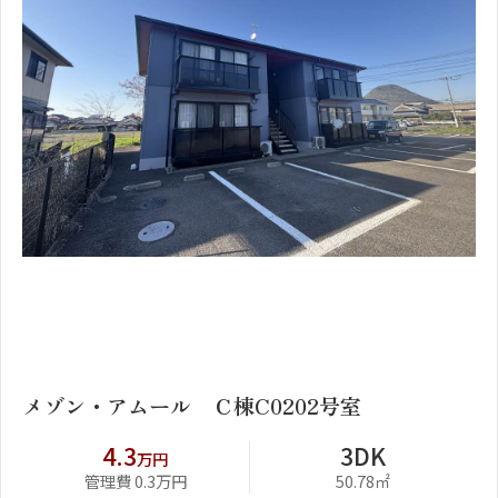
1
2
メゾン・アムール Ｃ棟C0202号室
4.3
3DK
万円
管理費 0.3万円
50.78㎡