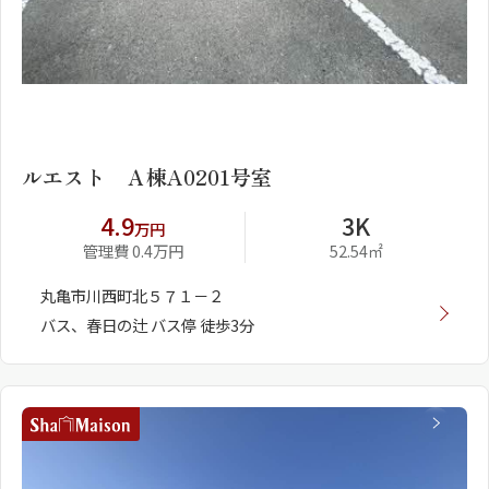
1
2
ルエスト Ａ棟A0201号室
4.9
3K
万円
管理費 0.4万円
52.54㎡
丸亀市川西町北５７１－２
バス、春日の辻 バス停 徒歩3分