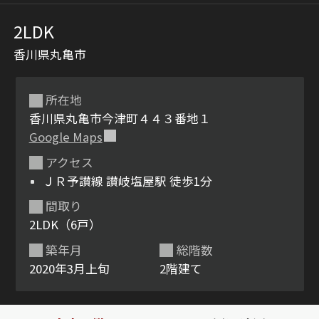
2LDK
香川県丸亀市
所在地
香川県丸亀市今津町４４３番地１
Google Maps
シャーメゾンとは
シャーメゾンセレクショ
アクセス
ン
ＪＲ予讃線 讃岐塩屋駅 徒歩1分
間取り
2LDK（6戸）
築年月
総階数
ルームツアー
動画ギャラリー
2020年3月上旬
2階建て