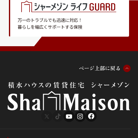
万一のトラブルでも迅速に対応！
暮らしを幅広くサポートする保険
ペ
ー
ジ
上
部
に
戻
る