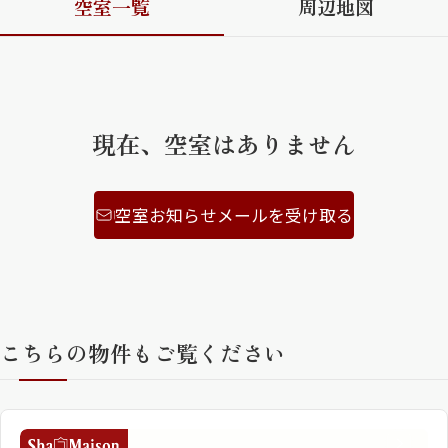
空室一覧
周辺地図
ShaMaison STYLE
シャーメゾンショップを探す
現在、空室はありません
らくらく内見
シャーメゾンライフサポート
自立型サービス付き・シニア向け
空室お知らせメールを受け取る
お問い合わせ・よくある質問
シャーメゾンライフ CLUB
らくらくパートナー
シャーメゾンライフ GUARD
こちらの物件もご覧ください
らくらくプラチナ