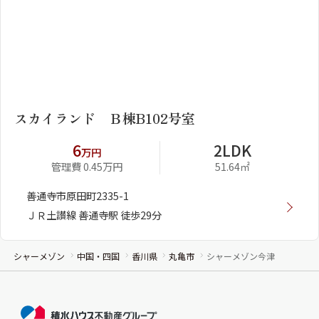
1
2
スカイランド Ｂ棟B102号室
6
2LDK
万円
管理費 0.45万円
51.64㎡
善通寺市原田町2335-1
ＪＲ土讃線 善通寺駅 徒歩29分
シャーメゾン
中国・四国
香川県
丸亀市
シャーメゾン今津