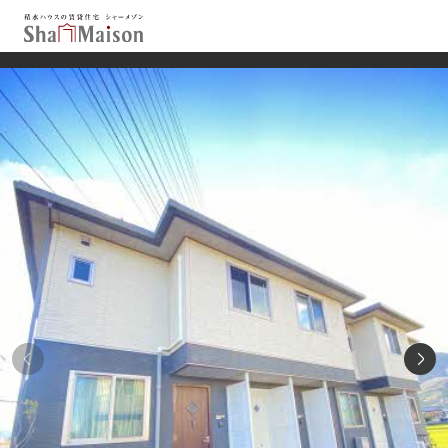
保存した条件
お気に入り
新着メール設定
最近見た物件
北海道
東北
関東
中部
関西
中国・四国
九州
市区郡・路線・駅から探す
通勤・通学時間から探す
地図から探す
人気のカテゴリから探す