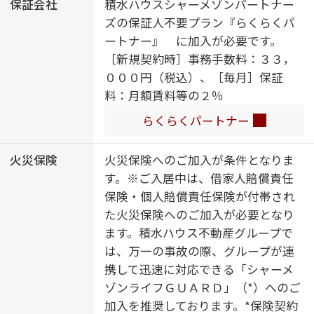
保証会社
積水ハウスシャーメゾンパートナー
給湯器（追焚機能付）／洗濯機置場
ズの保証人不要プラン『らくらくパ
（室内）／高齢者対応可
ートナー』 に加入が必要です。
［新規契約時］事務手数料：３３，
０００円（税込）、［毎月］保証
料：月額賃料等の２％
らくらくパートナー
火災保険
火災保険へのご加入が条件となりま
す。※ご入居中は、借家人賠償責任
保険・個人賠償責任保険が付帯され
た火災保険へのご加入が必要となり
ます。積水ハウス不動産グループで
は、万一の事故の際、グループが連
携して迅速に対応できる「シャーメ
ゾンライフＧＵＡＲＤ」（*）へのご
加入を推奨しております。*保険契約