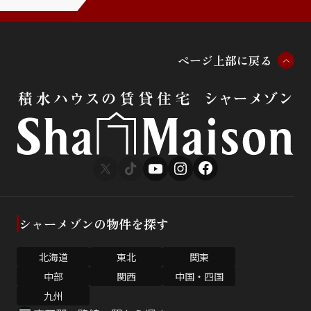
ペ
ー
ジ
上
部
に
戻
る
シャーメゾンの物件を探す
北海道
東北
関東
中部
関西
中国・四国
九州