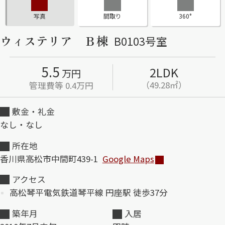
写真
間取り
360°
ShaMaison STYLE
ウィステリア Ｂ棟
B0103号室
シャーメゾンショップを探す
5.5
2LDK
らくらく内見
万円
シャーメゾンライフサポート
（49.28㎡）
管理費等 0.4万円
自立型サービス付き・シニア向け
敷金・礼金
なし・なし
お問い合わせ・よくある質問
所在地
シャーメゾンライフ CLUB
香川県高松市中間町439-1
Google Maps
らくらくパートナー
シャーメゾンライフ GUARD
アクセス
らくらくプラチナ
高松琴平電気鉄道琴平線 円座駅 徒歩37分
築年月
入居