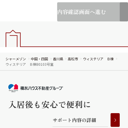
内容確認画面へ進む
シャーメゾン
中国・四国
香川県
高松市
ウィステリア Ｂ棟
ウィステリア Ｂ棟B0103号室
入居後も安心で便利に
サ
ポ
ー
ト
内
容
の
詳
細