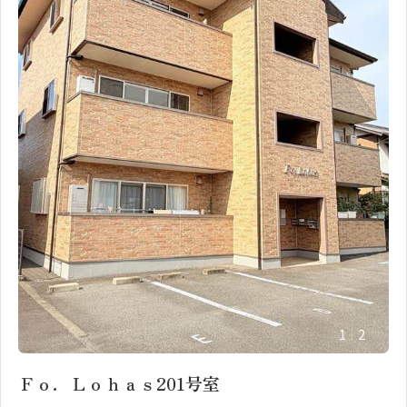
1
2
Ｆｏ．Ｌｏｈａｓ201号室