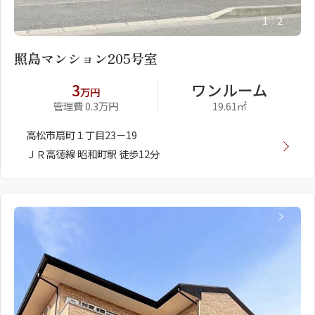
1
2
照島マンション205号室
3
ワンルーム
万円
管理費 0.3万円
19.61㎡
高松市扇町１丁目23－19
ＪＲ高徳線 昭和町駅 徒歩12分