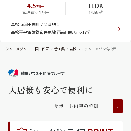
4.5
1LDK
万円
管理費 0.4万円
44.59㎡
高松市前田東町７２番地１
高松琴平電気鉄道長尾線 西前田駅 徒歩17分
シャーメゾン
中国・四国
香川県
高松市
シャーメゾン高松西
入居後も安心で便利に
サ
ポ
ー
ト
内
容
の
詳
細