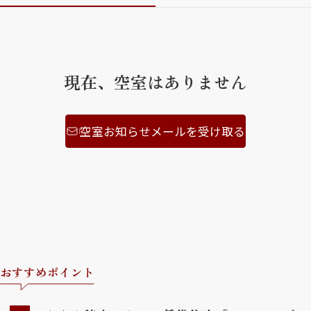
ShaMaison STYLE
現在、空室はありません
シャーメゾンショップを探す
らくらく内見
シャーメゾンライフサポート
自立型サービス付き・シニア向け
空室お知らせメールを受け取る
お問い合わせ・よくある質問
シャーメゾンライフ CLUB
らくらくパートナー
シャーメゾンライフ GUARD
らくらくプラチナ
おすすめポイント