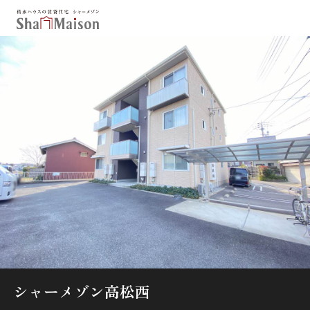
保存した条件
お気に入り
新着メール設定
最近見た物件
北海道
東北
関東
中部
関西
中国・四国
九州
市区郡・路線・駅から探す
通勤・通学時間から探す
地図から探す
シャーメゾン高松西
人気のカテゴリから探す