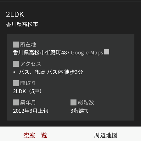
2LDK
香川県高松市
所在地
香川県高松市御厩町487
Google Maps
アクセス
シャーメゾンとは
シャーメゾンセレクショ
バス、御厩 バス停 徒歩3分
ン
間取り
2LDK（5戸）
築年月
総階数
2012年3月上旬
3階建て
ルームツアー
動画ギャラリー
空室一覧
周辺地図