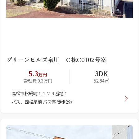
1
2
グリーンヒルズ泉川 Ｃ棟C0102号室
5.3
3DK
万円
管理費 0.3万円
52.84㎡
高松市松縄町１１２９番地１
バス、西松屋前 バス停 徒歩2分