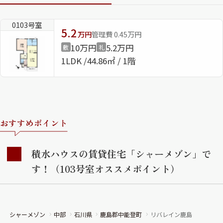
ShaMaison STYLE
0103号室
5.2
万円
管理費 0.45万円
10万円
5.2万円
敷
礼
シャーメゾンショップを探す
1LDK
44.86㎡ / 1階
らくらく内見
シャーメゾンライフサポート
自立型サービス付き・シニア向け
おすすめポイント
お問い合わせ・よくある質問
シャーメゾンライフ CLUB
積水ハウスの賃貸住宅「シャーメゾン」で
らくらくパートナー
す！（103号室オススメポイント）
シャーメゾンライフ GUARD
らくらくプラチナ
シャーメゾン
中部
石川県
鹿島郡中能登町
リバレイン鹿島