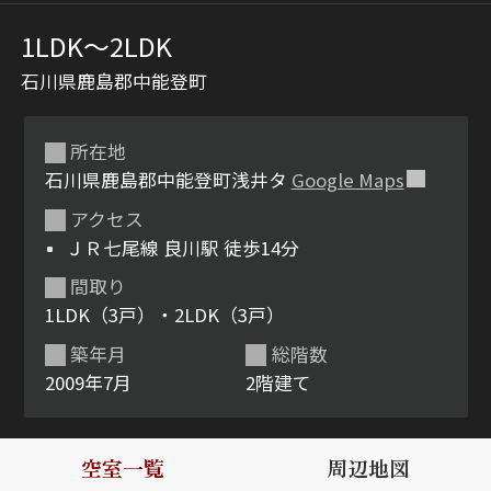
1LDK〜2LDK
石川県鹿島郡中能登町
所在地
石川県鹿島郡中能登町浅井タ
Google Maps
アクセス
シャーメゾンとは
シャーメゾンセレクショ
ＪＲ七尾線 良川駅 徒歩14分
ン
間取り
1LDK（3戸）・2LDK（3戸）
築年月
総階数
2009年7月
2階建て
ルームツアー
動画ギャラリー
空室一覧
周辺地図