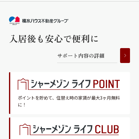
入居後も安心で便利に
サ
ポ
ー
ト
内
容
の
詳
細
ポイントを貯めて、
住替え時の家賃が最大3ヶ月無料
に！