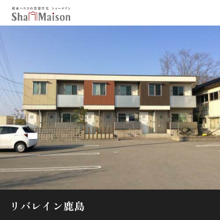
保存した条件
お気に入り
新着メール設定
最近見た物件
北海道
東北
関東
中部
関西
中国・四国
九州
市区郡・路線・駅から探す
通勤・通学時間から探す
地図から探す
リバレイン鹿島
人気のカテゴリから探す