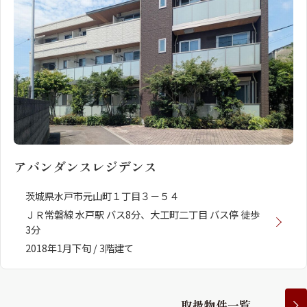
アバンダンスレジデンス
茨城県水戸市元山町１丁目３－５４
ＪＲ常磐線 水戸駅 バス8分、大工町二丁目 バス停 徒歩
3分
2018年1月下旬 / 3階建て
取
扱
物
件
一
覧