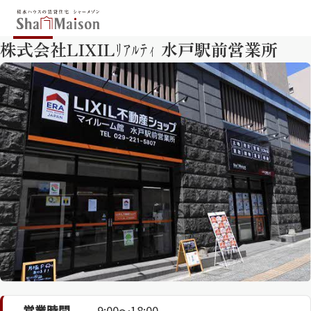
株式会社LIXILﾘｱﾙﾃｨ 水戸駅前営業所
保存した条件
お気に入り
新着メール設定
最近見た物件
北海道
東北
関東
中部
関西
中国・四国
九州
市区郡・路線・駅から探す
通勤・通学時間から探す
地図から探す
人気のカテゴリから探す
営業時間
9:00～18:00