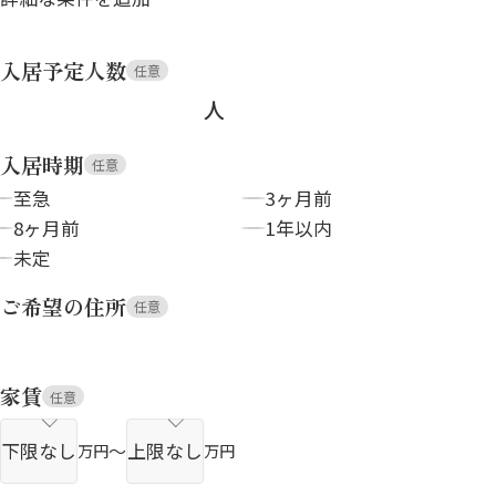
入居予定人数
任意
人
入居時期
任意
至急
3ヶ月前
8ヶ月前
1年以内
未定
ご希望の住所
任意
家賃
任意
～
万円
万円