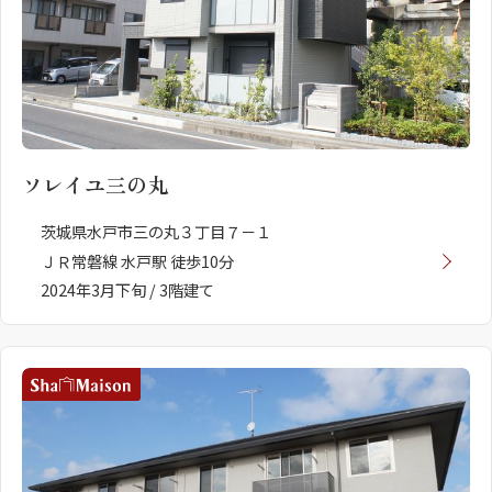
ソレイユ三の丸
茨城県水戸市三の丸３丁目７－１
ＪＲ常磐線 水戸駅 徒歩10分
2024年3月下旬 / 3階建て