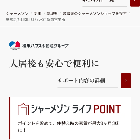
シャーメゾン
関東
茨城県
茨城県のシャーメゾンショップを探す
株式会社LIXILﾘｱﾙﾃｨ 水戸駅前営業所
入居後も安心で便利に
サ
ポ
ー
ト
内
容
の
詳
細
ポイントを貯めて、
住替え時の家賃が最大3ヶ月無料
に！