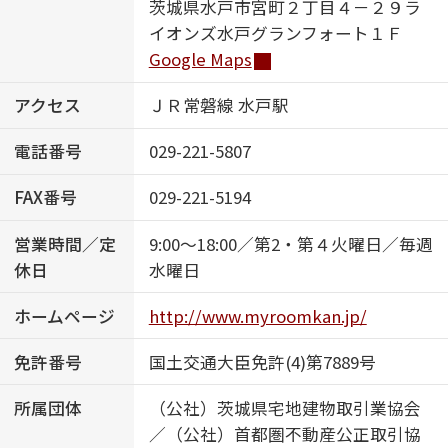
茨城県水戸市宮町２丁目４－２９ラ
イオンズ水戸グランフォート１Ｆ
ShaMaison STYLE
Google Maps
アクセス
ＪＲ常磐線 水戸駅
シャーメゾンショップを探す
らくらく内見
電話番号
029-221-5807
シャーメゾンライフサポート
自立型サービス付き・シニア向け
FAX番号
029-221-5194
営業時間／定
9:00～18:00／第2・第４火曜日／毎週
休日
水曜日
お問い合わせ・よくある質問
シャーメゾンライフ CLUB
ホームページ
http://www.myroomkan.jp/
らくらくパートナー
シャーメゾンライフ GUARD
免許番号
国土交通大臣免許(4)第7889号
らくらくプラチナ
所属団体
（公社）茨城県宅地建物取引業協会
／（公社）首都圏不動産公正取引協