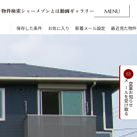
ン
物
件
検
索
シ
ャ
ー
メ
ゾ
ン
と
は
動
画
ギ
ャ
ラ
リ
ー
M
E
N
U
O
P
E
N
CLOSE
新着メール設定
最近見た物件
保存した条件
お気に入り
新着メール設定
最近見た物件
す
通勤・通学時間から探す
受け取る
メールを受け取る
新着メールを
空室お知らせ
人気のカテゴリから探す