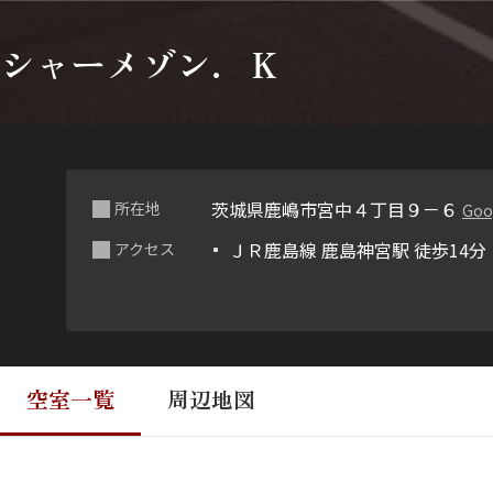
シャーメゾン．Ｋ
茨城県鹿嶋市宮中４丁目９－６
所在地
Goo
ＪＲ鹿島線 鹿島神宮駅 徒歩14分
アクセス
空室一覧
周辺地図