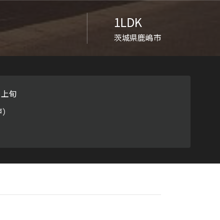
ラチナ
1LDK
茨城県鹿嶋市
月上旬
戸）