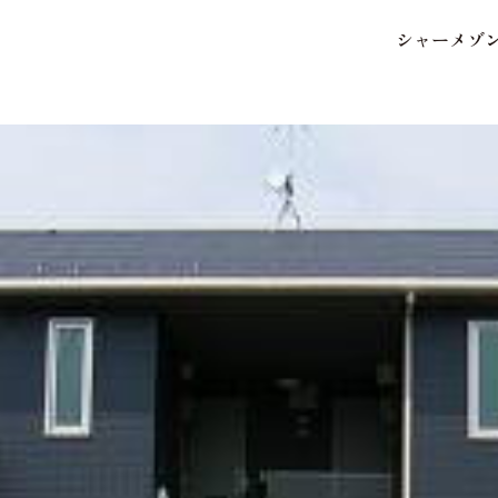
シ
ャ
ー
メ
ゾ
保存した条件
お気に入り
市区郡・路線・駅から探
中部
地図から探す