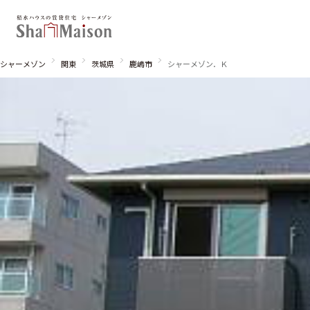
シャーメゾン
関東
茨城県
鹿嶋市
シャーメゾン．Ｋ
北海道
東北
関東
関西
中国・四国
九州