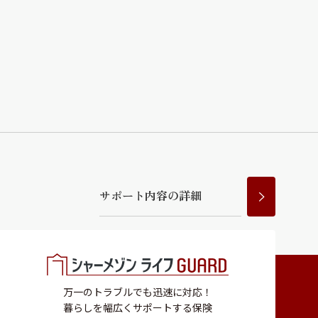
サ
ポ
ー
ト
内
容
の
詳
細
万一のトラブルでも迅速に対応！
暮らしを幅広くサポートする保険