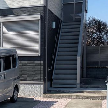
ンショップを探す
見
ンライフサポート
ビス付き・シニア向け
せ・よくある質問
ライフ CLUB
ートナー
ライフ GUARD