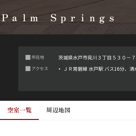
Ｐａｌｍ Ｓｐｒｉｎｇｓ
茨城県水戸市見川３丁目５３０－
所在地
ＪＲ常磐線 水戸駅 バス16分、清水
アクセス
空室一覧
周辺地図