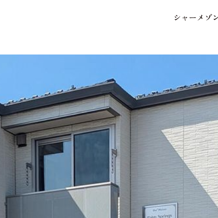
シ
ャ
ー
メ
ゾ
保存した条件
お気に入り
市区郡・路線・駅から探
中部
地図から探す