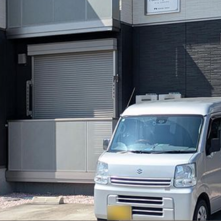
シャーメゾ
らくらく内
シャーメゾ
ルームツアー
自立型サー
お問い合わ
シャーメゾン
らくらくパ
シャーメゾン