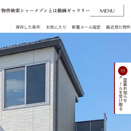
ン
物
件
検
索
シ
ャ
ー
メ
ゾ
ン
と
は
動
画
ギ
ャ
ラ
リ
ー
M
E
N
U
O
P
E
N
CLOSE
新着メール設定
最近見た物件
保存した条件
お気に入り
新着メール設定
最近見た物件
す
通勤・通学時間から探す
受け取る
メールを受け取る
新着メールを
空室お知らせ
人気のカテゴリから探す