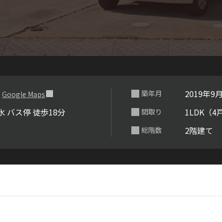
らくらくプ
７
2019年9
築年月
Google Maps
 バス停 徒歩18分
1LDK（4
間取り
2階建て
総階数