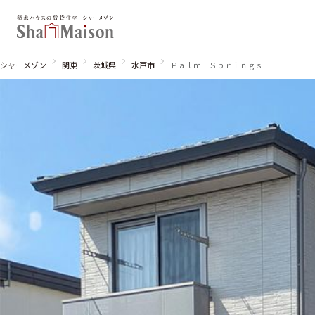
シャーメゾン
関東
茨城県
水戸市
Ｐａｌｍ Ｓｐｒｉｎｇｓ
北海道
東北
関東
関西
中国・四国
九州