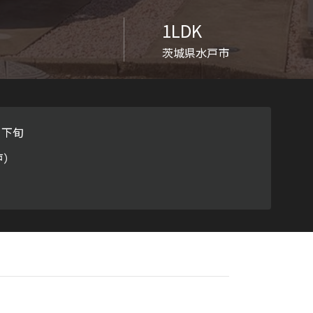
ラチナ
1LDK
茨城県水戸市
月下旬
戸）