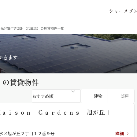
シ
ャ
ー
メ
ゾ
保存した条件
お気に入り
光発電付きZEH（兵庫県）の賃貸物件一覧
できます
市区郡・路線・駅から探
）
中部
の賃貸物件
地図から探す
建物
部屋
Ｍａｉｓｏｎ Ｇａｒｄｅｎｓ 旭が丘Ⅱ
水区旭が丘２丁目１２番９号
詳細