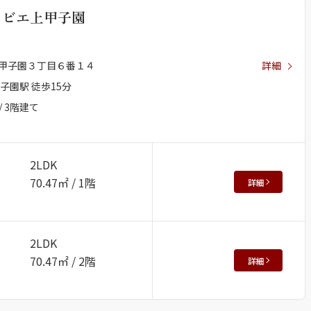
リビエ上甲子園
甲子園３丁目６番１４
詳細
ャーメゾンプレミア （フラッグシップモ
子園駅 徒歩15分
）
/ 3階建て
2LDK
いの価値が、多様化している今の時代。目指したのは、本当の
70.47㎡ / 1階
詳細
豊かな暮らしです。街並みに溶け込む優美な造形、誰もが心地
せる共有空間、多様なライフスタイルに応える居室、確かな構
端のサービス。上質を知り、理想の暮らしを追求する、アナタ
2LDK
賃貸住宅。それが、フラッグシップモデル、シャーメゾンプレ
70.47㎡ / 2階
詳細
。