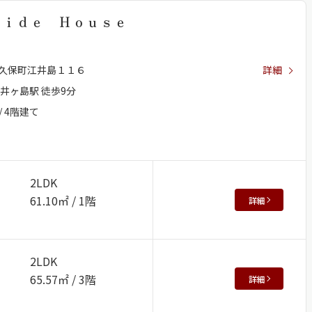
ｓｉｄｅ Ｈｏｕｓｅ
久保町江井島１１６
詳細
井ヶ島駅 徒歩9分
/ 4階建て
2LDK
61.10㎡ / 1階
詳細
2LDK
65.57㎡ / 3階
詳細