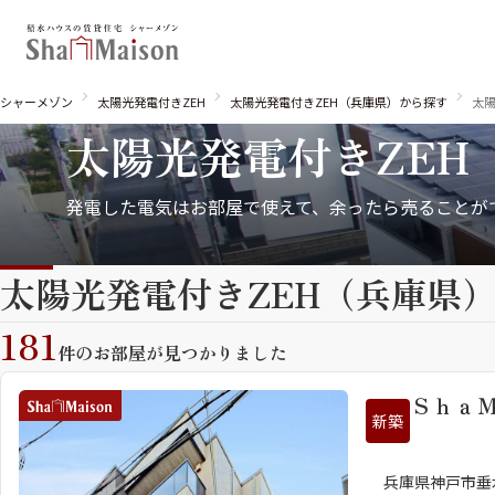
シャーメゾン
太陽光発電付きZEH
太陽光発電付きZEH（兵庫県）から探す
太陽
太陽光発電付きZEH
発電した電気はお部屋で使えて、
余ったら売ることが
太陽光発電付きZEH（兵庫県
北海道
東北
関東
関西
中国・四国
九州
181
件のお部屋が見つかりました
Ｓｈａ
新築
兵庫県神戸市垂