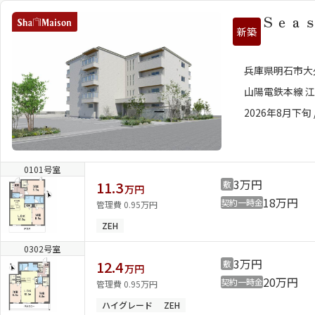
Ｓｅａ
新築
兵庫県明石市大
山陽電鉄本線 江
2026年8月下旬 
0101号室
3万円
11.3
敷
万円
18万円
契約一時金
管理費 0.95万円
ZEH
0302号室
3万円
12.4
敷
万円
20万円
契約一時金
管理費 0.95万円
ハイグレード
ZEH