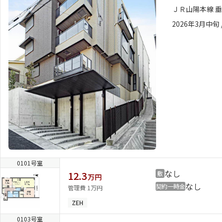
ＪＲ山陽本線 垂
2026年3月中旬 
シャーメゾンとは
シャーメゾンセレクション
動画ギャラリー
ShaMaison STYLE
0101号室
なし
12.3
敷
万円
なし
契約一時金
管理費 1万円
ZEH
0103号室