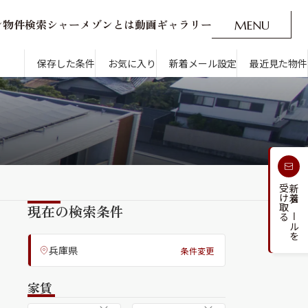
ン
物
件
検
索
シ
ャ
ー
メ
ゾ
ン
と
は
動
画
ギ
ャ
ラ
リ
ー
M
E
N
U
O
P
E
N
CLOSE
新着メール設定
最近見た物件
保存した条件
お気に入り
新着メール設定
最近見た物件
す
通勤・通学時間から探す
受け取る
新着メールを
人気のカテゴリから探す
現在の検索条件
兵庫県
条件変更
家賃