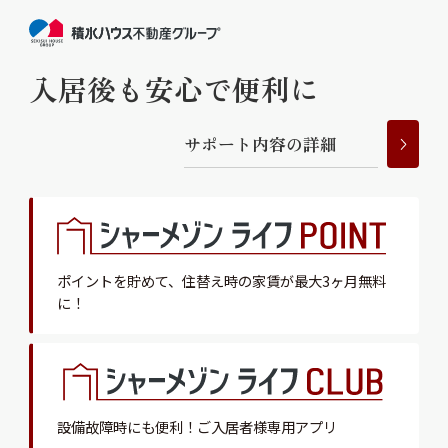
入居後も安心で便利に
サ
ポ
ー
ト
内
容
の
詳
細
ポイントを貯めて、
住替え時の家賃が最大3ヶ月無料
に！
設備故障時にも便利！
ご入居者様専用アプリ