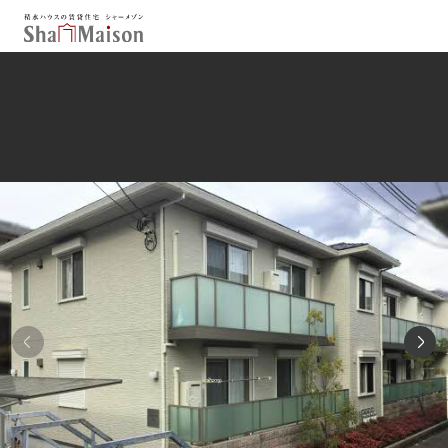
保存した条件
お気に入り
新着メール設定
最近見た物件
北海道
東北
関東
中部
関西
中国・四国
九州
市区郡・路線・駅から探す
通勤・通学時間から探す
地図から探す
人気のカテゴリから探す