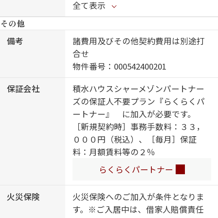
タ付ドアホン／コミュニケーション
全て表示
キッチン／３口ガスコンロ／エコジ
その他
ョーズ／給湯箇所（浴室・台所・洗
面所）／ユニットバス１３１８／２
備考
諸費用及びその他契約費用は別途打
４Ｈ換気システム／浴室乾燥機（暖
合せ
房乾燥）／洗髪洗面化粧台／洗濯機
物件番号：000542400201
置場（室内）／トイレ（暖房洗浄便
保証会社
積水ハウスシャーメゾンパートナー
座）／エアコン １台／雨戸（シャ
ズの保証人不要プラン『らくらくパ
ッタータイプ）／ウォークインクロ
ートナー』 に加入が必要です。
ーゼット／スライディングスクリー
［新規契約時］事務手数料：３３，
ン／バス・トイレ（セパレイト）／
０００円（税込）、［毎月］保証
洗面所独立／都市ガス
料：月額賃料等の２％
らくらくパートナー
火災保険
火災保険へのご加入が条件となりま
す。※ご入居中は、借家人賠償責任