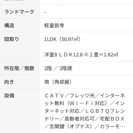
ランドマーク
-
構造
軽量鉄骨
間取り
1LDK（50.97㎡）
洋室8 ＬＤＫ12.8 ※１畳＝1.62㎡
所在階／階数
2階 ／ 2階建
向き
南（角部屋）
設備
ＣＡＴＶ／フレッツ光／インターネ
ット無料（Ｗｉ－Ｆｉ対応）／イン
ターネット対応／ＬＧＢＴＱフレン
ドリー／高齢者対応可／宅配ＢＯＸ
／玄関鍵（オプナス）／カラーモニ