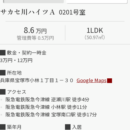
サカセ川ハイツＡ
0201号室
ShaMaison STYLE
8.6
1LDK
万円
シャーメゾンショップを探す
（50.97㎡）
管理費等 0.5万円
らくらく内見
シャーメゾンライフサポート
敷金・契約一時金
自立型サービス付き・シニア向け
3万円・12万円
所在地
兵庫県宝塚市小林１丁目１－３０
Google Maps
お問い合わせ・よくある質問
シャーメゾンライフ CLUB
アクセス
らくらくパートナー
阪急電鉄阪急今津線 逆瀬川駅 徒歩4分
シャーメゾンライフ GUARD
らくらくプラチナ
阪急電鉄阪急今津線 小林駅 徒歩11分
阪急電鉄阪急今津線 宝塚南口駅 徒歩17分
築年月
入居