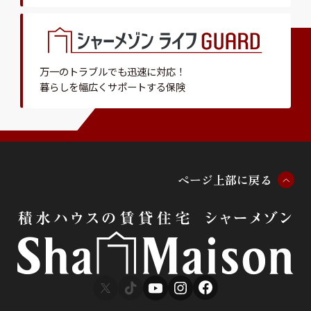
万一のトラブルでも迅速に対応！
暮らしを幅広くサポートする保険
ペ
ー
ジ
上
部
に
戻
る