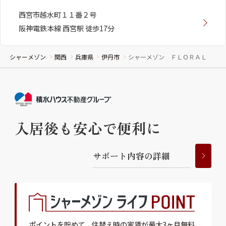
西宮市越水町１１番２号
阪神電鉄本線 西宮駅 徒歩17分
シャーメゾン
関西
兵庫県
伊丹市
シャーメゾン ＦＬＯＲＡＬ
入居後も安心で便利に
サ
ポ
ー
ト
内
容
の
詳
細
ポイントを貯めて、
住替え時の家賃が最大3ヶ月無料