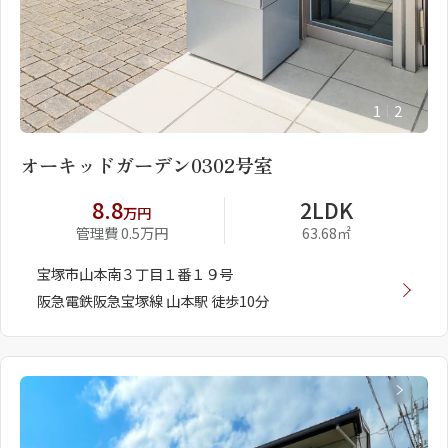
1
2
オーキッドガーデン0302号室
8.8
2LDK
万円
管理費 0.5万円
63.68㎡
宝塚市山本南３丁目１番１９号
阪急電鉄阪急宝塚線 山本駅 徒歩10分