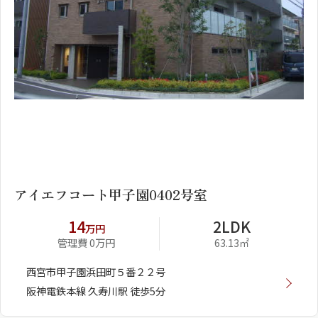
1
2
アイエフコート甲子園0402号室
14
2LDK
万円
管理費 0万円
63.13㎡
西宮市甲子園浜田町５番２２号
阪神電鉄本線 久寿川駅 徒歩5分