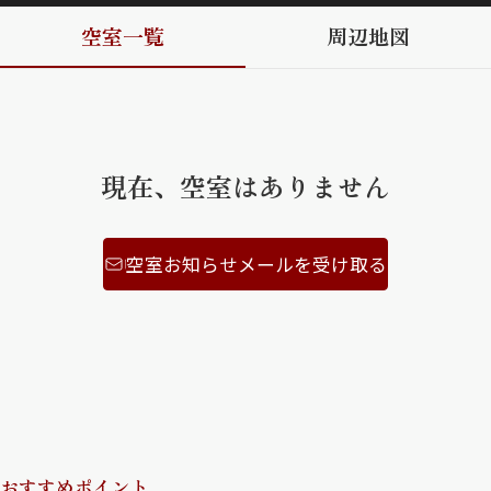
空室一覧
周辺地図
ShaMaison STYLE
シャーメゾンショップを探す
らくらく内見
シャーメゾンライフサポート
現在、空室はありません
自立型サービス付き・シニア向け
空室お知らせメールを受け取る
お問い合わせ・よくある質問
シャーメゾンライフ CLUB
らくらくパートナー
シャーメゾンライフ GUARD
らくらくプラチナ
おすすめポイント