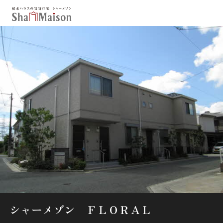
保存した条件
お気に入り
新着メール設定
最近見た物件
北海道
東北
関東
中部
関西
中国・四国
九州
市区郡・路線・駅から探す
通勤・通学時間から探す
地図から探す
シャーメゾン ＦＬＯＲＡＬ
人気のカテゴリから探す