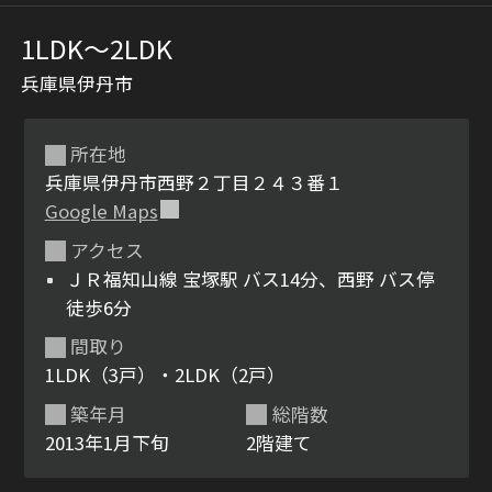
1LDK〜2LDK
兵庫県伊丹市
所在地
兵庫県伊丹市西野２丁目２４３番１
Google Maps
シャーメゾンとは
シャーメゾンセレクショ
アクセス
ン
ＪＲ福知山線 宝塚駅 バス14分、西野 バス停
徒歩6分
間取り
1LDK（3戸）・2LDK（2戸）
ルームツアー
動画ギャラリー
築年月
総階数
2013年1月下旬
2階建て