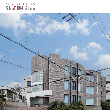
保存した条件
お気に入り
新着メール設定
最近見た物件
北海道
東北
関東
中部
関西
中国・四国
九州
市区郡・路線・駅から探す
通勤・通学時間から探す
地図から探す
人気のカテゴリから探す