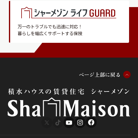
万一のトラブルでも迅速に対応！
暮らしを幅広くサポートする保険
ペ
ー
ジ
上
部
に
戻
る