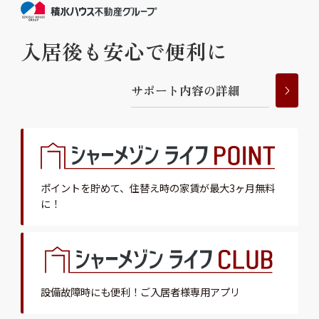
入居後も安心で便利に
サ
ポ
ー
ト
内
容
の
詳
細
ポイントを貯めて、
住替え時の家賃が最大3ヶ月無料
に！
設備故障時にも便利！
ご入居者様専用アプリ