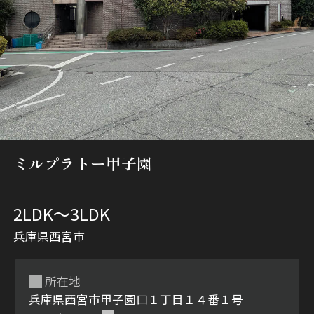
シャーメゾンとは
シャーメゾンセレクショ
ン
ミルプラトー甲子園
2LDK〜3LDK
兵庫県西宮市
ルームツアー
動画ギャラリー
所在地
兵庫県西宮市甲子園口１丁目１４番１号