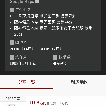
Google Maps
アクセス
ShaMaison STYLE
ＪＲ東海道線 甲子園口駅 徒歩7分
阪神電鉄本線 甲子園駅 徒歩24分
シャーメゾンショップを探す
阪神電鉄本線 鳴尾・武庫川女子大前駅 徒歩
らくらく内見
25分
シャーメゾンライフサポート
間取り
自立型サービス付き・シニア向け
2LDK（14戸）・3LDK（2戸）
築年月
総階数
1992年1月上旬
4階建て
お問い合わせ・よくある質問
シャーメゾンライフ CLUB
らくらくパートナー
空室一覧
周辺地図
シャーメゾンライフ GUARD
らくらくプラチナ
0103号室
10.8
万円
管理費 1.1万円