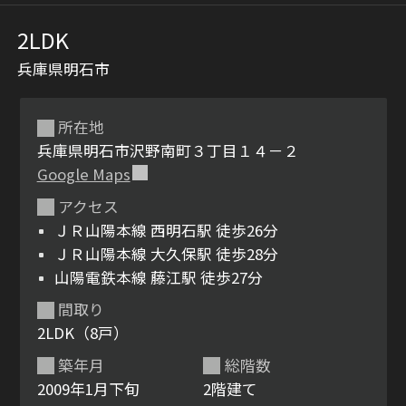
2LDK
兵庫県明石市
所在地
兵庫県明石市沢野南町３丁目１４－２
Google Maps
シャーメゾンとは
シャーメゾンセレクショ
アクセス
ン
ＪＲ山陽本線 西明石駅 徒歩26分
ＪＲ山陽本線 大久保駅 徒歩28分
山陽電鉄本線 藤江駅 徒歩27分
間取り
ルームツアー
動画ギャラリー
2LDK（8戸）
築年月
総階数
2009年1月下旬
2階建て