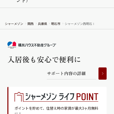
ント）
シャーメゾン
関西
兵庫県
明石市
シャーメゾン西明石Ⅰ
入居後も安心で便利に
サ
ポ
ー
ト
内
容
の
詳
細
ポイントを貯めて、
住替え時の家賃が最大3ヶ月無料
に！