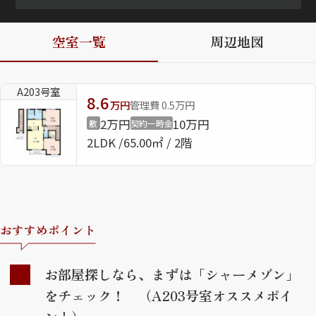
ShaMaison STYLE
空室一覧
周辺地図
シャーメゾンショップを探す
A203号室
らくらく内見
8.6
万円
管理費 0.5万円
シャーメゾンライフサポート
2万円
10万円
敷
契約一時金
自立型サービス付き・シニア向け
2LDK
65.00㎡ / 2階
お問い合わせ・よくある質問
シャーメゾンライフ CLUB
らくらくパートナー
おすすめポイント
シャーメゾンライフ GUARD
らくらくプラチナ
お部屋探しなら、まずは「シャーメゾン」
をチェック！ （A203号室オススメポイ