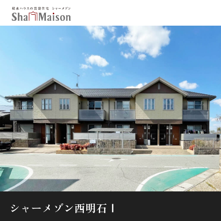
保存した条件
お気に入り
新着メール設定
最近見た物件
北海道
東北
関東
中部
関西
中国・四国
九州
市区郡・路線・駅から探す
通勤・通学時間から探す
地図から探す
シャーメゾン西明石Ⅰ
人気のカテゴリから探す