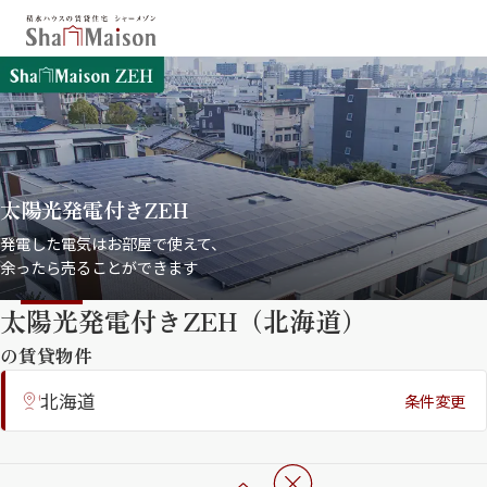
保存した条件
お気に入り
新着メール設定
最近見た物件
太陽光発電付きZEH
北海道
東北
関東
発電した電気はお部屋で使えて、
余ったら売ることができます
中部
関西
中国・四国
九州
太陽光発電付きZEH（北海道）
市区郡・路線・駅から探す
の賃貸物件
通勤・通学時間から探す
北海道
条件変更
シャーメゾンプレミア （フラッグシ
地図から探す
ップモデル）
人気のカテゴリから探す