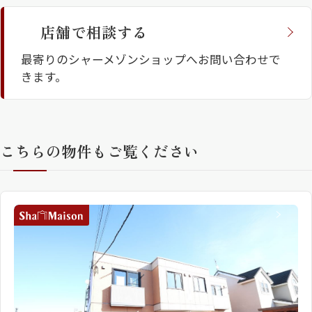
店舗で相談する
ShaMaison STYLE
最寄りのシャーメゾンショップへお問い合わせで
きます。
シャーメゾンショップを探す
らくらく内見
シャーメゾンライフサポート
自立型サービス付き・シニア向け
こちらの物件もご覧ください
お問い合わせ・よくある質問
シャーメゾンライフ CLUB
らくらくパートナー
シャーメゾンライフ GUARD
らくらくプラチナ