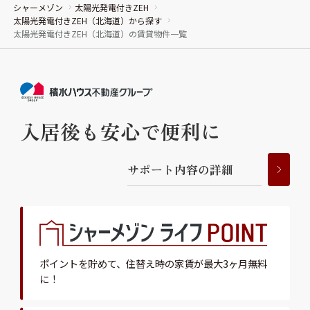
シャーメゾン
太陽光発電付きZEH
太陽光発電付きZEH（北海道）から探す
太陽光発電付きZEH（北海道）の賃貸物件一覧
入居後も安心で便利に
サ
ポ
ー
ト
内
容
の
詳
細
ポイントを貯めて、
住替え時の家賃が最大3ヶ月無料
に！