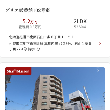
プリエ弐番館102号室
5.2
2LDK
万円
管理費 0.3万円
52.50㎡
北海道札幌市南区石山一条６丁目１－５１
札幌市営地下鉄南北線 真駒内駅 バス8分、石山１条６
丁目 バス停 徒歩6分