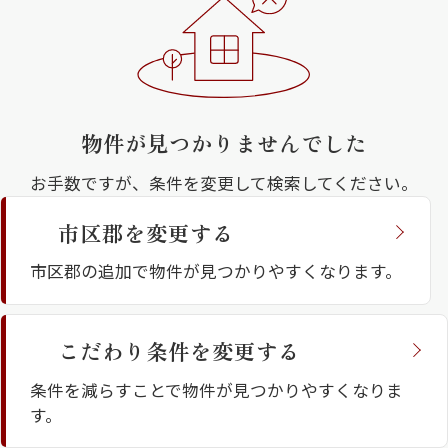
住まいの価値が、多様化している今の時代。目
指したのは、本当の意味での豊かな暮らしです。
街並みに溶け込む優美な造形、誰もが心地よく
過ごせる共有空間、多様なライフスタイルに応
物件が見つかりませんでした
える居室、確かな構造と最先端のサービス。上
お手数ですが、条件を変更して検索してください。
質を知り、理想の暮らしを追求する、アナタの
シャーメゾンとは
シャーメゾンセレクショ
ための賃貸住宅。それが、フラッグシップモデ
市区郡を変更する
ン
ル、シャーメゾンプレミアです。
市区郡の追加で物件が見つかりやすくなります。
こだわり条件を変更する
ルームツアー
動画ギャラリー
条件を減らすことで物件が見つかりやすくなりま
す。