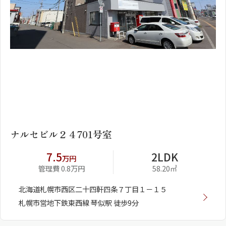
1
2
ナルセビル２４701号室
7.5
2LDK
万円
管理費 0.8万円
58.20㎡
北海道札幌市西区二十四軒四条７丁目１－１５
札幌市営地下鉄東西線 琴似駅 徒歩9分