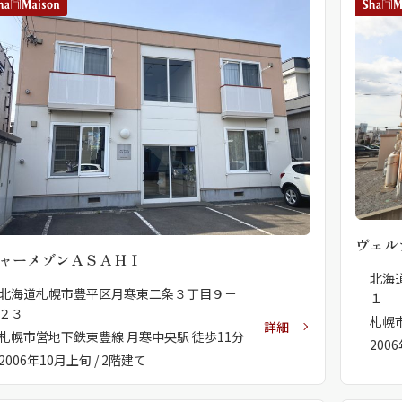
ヴェル
ャーメゾンＡＳＡＨＩ
北海
北海道札幌市豊平区月寒東二条３丁目９－
１
２３
札幌
詳細
札幌市営地下鉄東豊線 月寒中央駅 徒歩11分
200
2006年10月上旬 / 2階建て