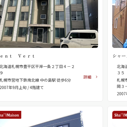
シャーメゾ
らくらく内
シャーメゾ
ルームツアー
自立型サー
ｅｎｔ Ｖｅｒｔ
シャー
北海道札幌市豊平区平岸一条２丁目４－２
北海
９
３５
詳細
札幌市営地下鉄南北線 中の島駅 徒歩6分
札幌
お問い合わ
岡３－
2007年9月上旬 / 4階建て
200
シャーメゾン
らくらくパ
シャーメゾン