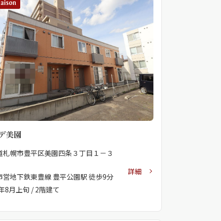
デ美園
道札幌市豊平区美園四条３丁目１－３
詳細
市営地下鉄東豊線 豊平公園駅 徒歩9分
6年8月上旬 / 2階建て