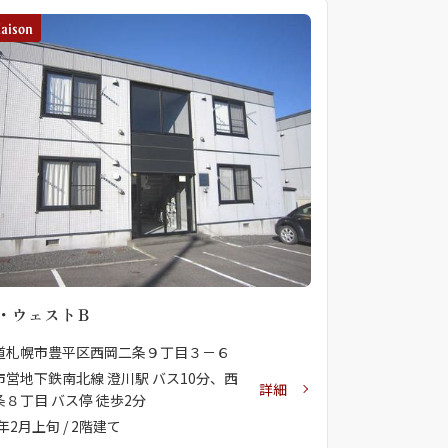
・ウェストＢ
道札幌市豊平区西岡二条９丁目３－６
市営地下鉄南北線 澄川駅 バス10分、西
詳細
条８丁目 バス停 徒歩2分
4年2月上旬 / 2階建て