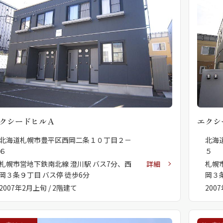
らくらくプ
クシードヒルＡ
エクシ
北海道札幌市豊平区西岡二条１０丁目２－
北海
６
５
札幌市営地下鉄南北線 澄川駅 バス7分、西
詳細
札幌
岡３条９丁目 バス停 徒歩6分
岡３
2007年2月上旬 / 2階建て
200