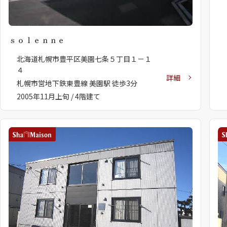
ｓｏｌｅｎｎｅ
北海道札幌市豊平区美園七条５丁目１－１
４
詳細
札幌市営地下鉄東豊線 美園駅 徒歩3分
2005年11月上旬 / 4階建て