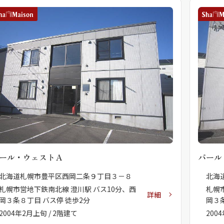
ール・ウェストＡ
パール
北海道札幌市豊平区西岡二条９丁目３－８
北海
札幌市営地下鉄南北線 澄川駅 バス10分、西
札幌
詳細
岡３条８丁目 バス停 徒歩2分
岡３
2004年2月上旬 / 2階建て
200