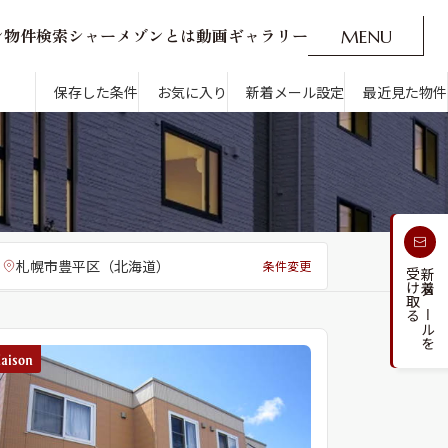
ン
物
件
検
索
シ
ャ
ー
メ
ゾ
ン
と
は
動
画
ギ
ャ
ラ
リ
ー
M
E
N
U
O
P
E
N
CLOSE
新着メール設定
最近見た物件
保存した条件
お気に入り
新着メール設定
最近見た物件
す
通勤・通学時間から探す
札幌市豊平区（北海道）
条件変更
受け取る
新着メールを
人気のカテゴリから探す