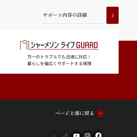
サ
ポ
ー
ト
内
容
の
詳
細
万一のトラブルでも迅速に対応！
暮らしを幅広くサポートする保険
ペ
ー
ジ
上
部
に
戻
る