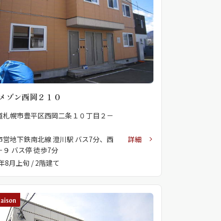
ンショップを探す
見
ンライフサポート
ビス付き・シニア向け
メゾン西岡２１０
道札幌市豊平区西岡二条１０丁目２－
市営地下鉄南北線 澄川駅 バス7分、西
詳細
せ・よくある質問
９ バス停 徒歩7分
7年8月上旬 / 2階建て
ライフ CLUB
ートナー
ライフ GUARD