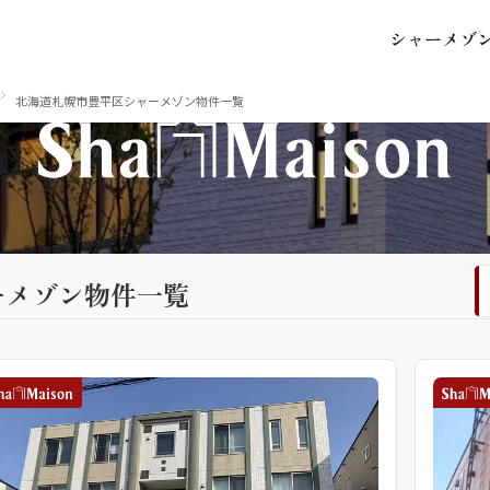
シ
ャ
ー
メ
ゾ
保存した条件
お気に入り
北海道札幌市豊平区シャーメゾン物件一覧
市区郡・路線・駅から探
中部
ーメゾン物件一覧
地図から探す