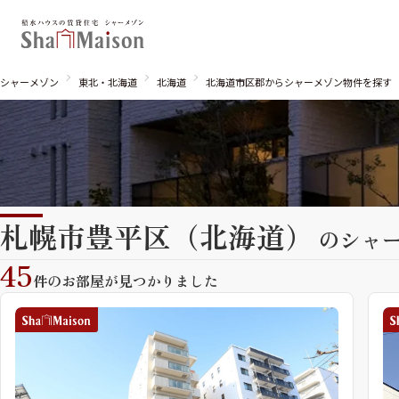
シャーメゾン
東北・北海道
北海道
北海道市区郡からシャーメゾン物件を探す
札幌市豊平区（北海道）
北海道
東北
関東
のシャ
関西
中国・四国
九州
45
件のお部屋が見つかりました