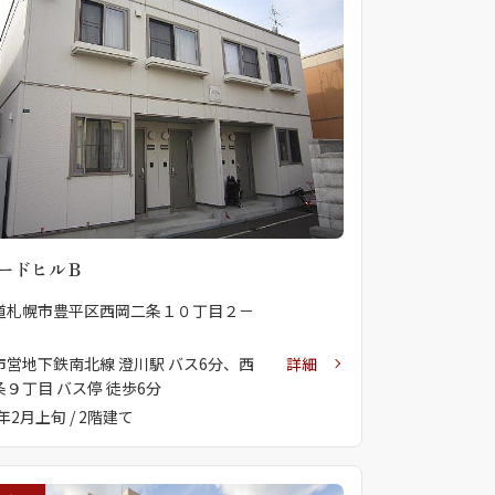
ラチナ
ードヒルＢ
道札幌市豊平区西岡二条１０丁目２－
市営地下鉄南北線 澄川駅 バス6分、西
詳細
条９丁目 バス停 徒歩6分
7年2月上旬 / 2階建て