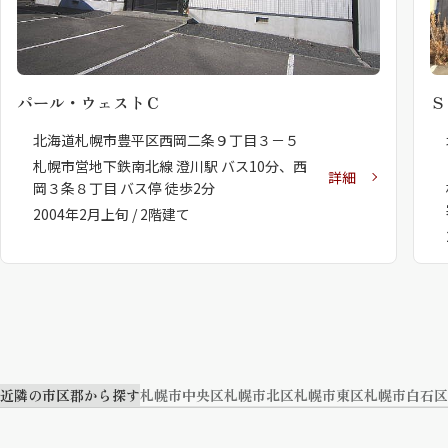
パール・ウェストＣ
Ｓ
北海道札幌市豊平区西岡二条９丁目３－５
札幌市営地下鉄南北線 澄川駅 バス10分、西
詳細
岡３条８丁目 バス停 徒歩2分
2004年2月上旬 / 2階建て
近隣の市区郡から探す
札幌市中央区
札幌市北区
札幌市東区
札幌市白石区