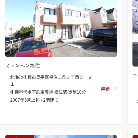
ミュンヘン福住
エ
北海道札幌市豊平区福住三条３丁目２－２
１
詳細
札幌市営地下鉄東豊線 福住駅 徒歩10分
2007年5月上旬 / 2階建て