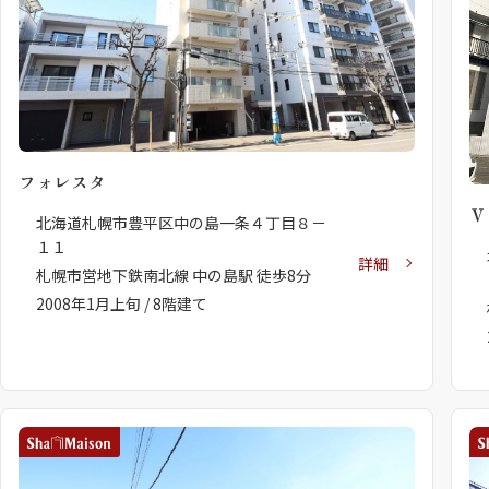
シャーメゾンとは
シャーメゾンセレクション
フォレスタ
Ｖ
北海道札幌市豊平区中の島一条４丁目８－
１１
詳細
札幌市営地下鉄南北線 中の島駅 徒歩8分
2008年1月上旬 / 8階建て
動画ギャラリー
ShaMaison STYLE