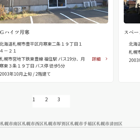
Ｇハイツ月寒
スペー
北海道札幌市豊平区月寒東二条１９丁目１
北海
４－２１
札幌
札幌市営地下鉄東豊線 福住駅 バス19分、月
詳細
200
寒東３条１９丁目 バス停 徒歩5分
2003年10月上旬 / 2階建て
1
2
3
札幌市南区
札幌市西区
札幌市厚別区
札幌市手稲区
札幌市清田区