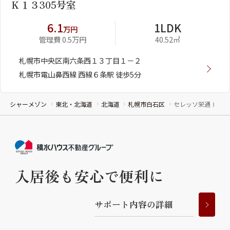
Ｋ１３305号室
6.1
1LDK
万円
管理費 0.5万円
40.52㎡
札幌市中央区南六条西１３丁目１－２
札幌市電山鼻西線 西線６条駅 徒歩5分
シャーメゾン
東北・北海道
北海道
札幌市白石区
セレッソ栄通Ⅰ
入居後も安心で便利に
サ
ポ
ー
ト
内
容
の
詳
細