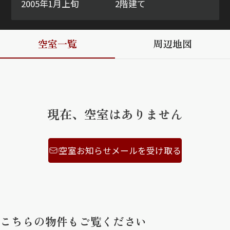
2005年1月上旬
2階建て
ShaMaison STYLE
空室一覧
周辺地図
シャーメゾンショップを探す
らくらく内見
シャーメゾンライフサポート
自立型サービス付き・シニア向け
現在、空室はありません
お問い合わせ・よくある質問
空室お知らせメールを受け取る
シャーメゾンライフ CLUB
らくらくパートナー
シャーメゾンライフ GUARD
らくらくプラチナ
こちらの物件もご覧ください