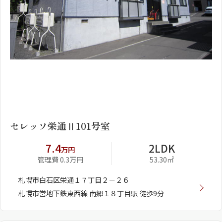
1
2
セレッソ栄通Ⅱ101号室
7.4
2LDK
万円
管理費 0.3万円
53.30㎡
札幌市白石区栄通１７丁目２－２６
札幌市営地下鉄東西線 南郷１８丁目駅 徒歩9分