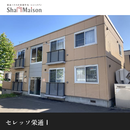
保存した条件
お気に入り
新着メール設定
最近見た物件
北海道
東北
関東
中部
関西
中国・四国
九州
市区郡・路線・駅から探す
通勤・通学時間から探す
地図から探す
セレッソ栄通Ⅰ
人気のカテゴリから探す