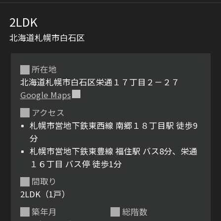
2LDK
北海道札幌市白石区
所在地
北海道札幌市白石区栄通１７丁目２－２７
Google Maps
シャーメゾンとは
シャーメゾンセレクショ
アクセス
ン
札幌市営地下鉄東西線 南郷１８丁目駅 徒歩9
分
札幌市営地下鉄東豊線 福住駅 バス8分、栄通
１６丁目 バス停 徒歩1分
ルームツアー
動画ギャラリー
間取り
2LDK（1戸）
築年月
総階数