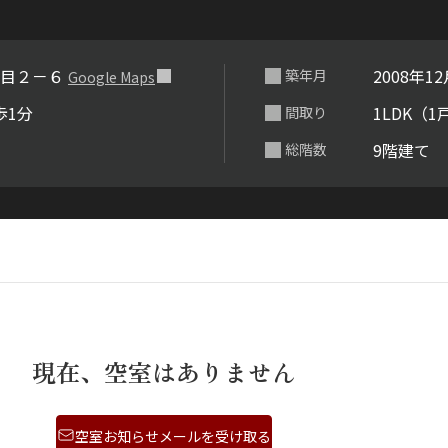
丁目２－６
2008年1
築年月
Google Maps
歩1分
1LDK（1
間取り
9階建て
総階数
現在、空室はありません
空室お知らせメールを受け取る