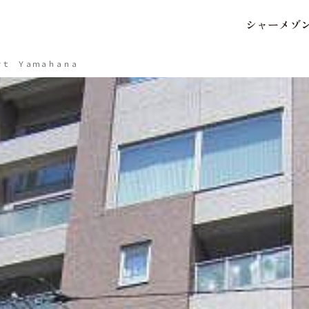
シ
ャ
ー
メ
ゾ
保存した条件
お気に入り
ｒｔ Ｙａｍａｈａｎａ
市区郡・路線・駅から探
中部
地図から探す