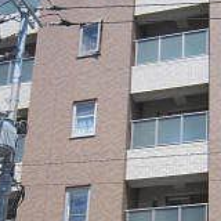
シャーメゾ
らくらく内
シャーメゾ
ルームツアー
自立型サー
お問い合わ
シャーメゾン
らくらくパ
シャーメゾン