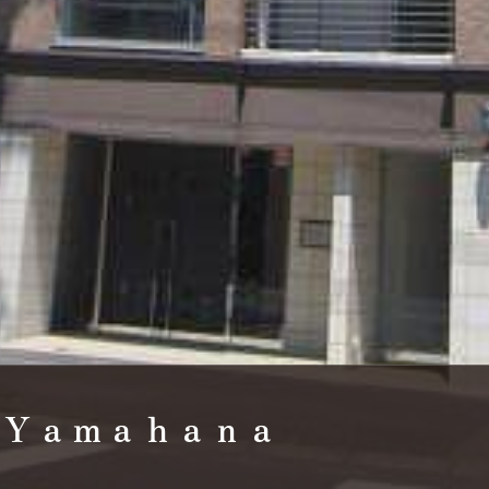
Ｙａｍａｈａｎａ