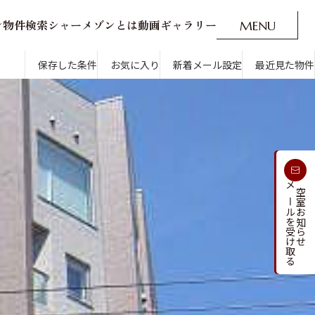
ン
物
件
検
索
シ
ャ
ー
メ
ゾ
ン
と
は
動
画
ギ
ャ
ラ
リ
ー
M
E
N
U
O
P
E
N
CLOSE
新着メール設定
最近見た物件
保存した条件
お気に入り
新着メール設定
最近見た物件
す
通勤・通学時間から探す
受け取る
メールを受け取る
新着メールを
空室お知らせ
人気のカテゴリから探す