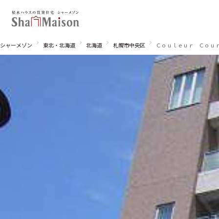
シャーメゾン
東北・北海道
北海道
札幌市中央区
Ｃｏｕｌｅｕｒ Ｃｏｕ
北海道
東北
関東
関西
中国・四国
九州