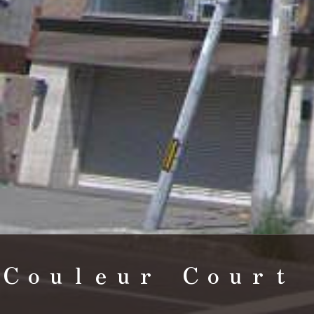
Ｃｏｕｌｅｕｒ Ｃｏｕｒｔ 