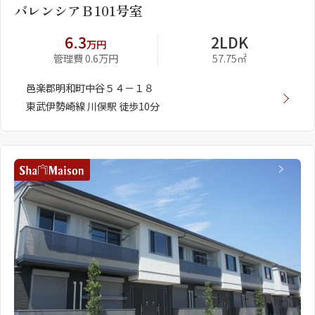
バレンシアＢ101号室
6.3
2LDK
万円
管理費 0.6万円
57.75㎡
邑楽郡明和町中谷５４－１８
東武伊勢崎線 川俣駅 徒歩10分