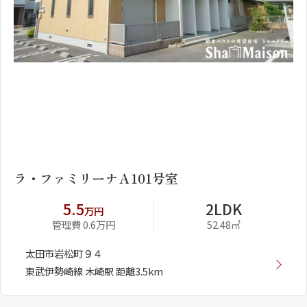
1
2
ラ・ファミリーナＡ101号室
5.5
2LDK
万円
管理費 0.6万円
52.48㎡
太田市岩松町９４
東武伊勢崎線 木崎駅 距離3.5km