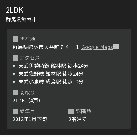
2LDK
群馬県館林市
所在地
群馬県館林市大谷町７４－１
Google Maps
アクセス
シャーメゾンとは
シャーメゾンセレクショ
東武伊勢崎線 館林駅 徒歩24分
ン
東武佐野線 館林駅 徒歩24分
東武小泉線 成島駅 徒歩10分
間取り
2LDK（4戸）
ルームツアー
動画ギャラリー
築年月
総階数
2012年1月下旬
2階建て