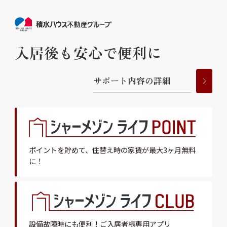
入居後も安心で便利に
サ
ポ
ー
ト
内
容
の
詳
細
ポイントを貯めて、
住替え時の家賃が最大3ヶ月無料
に！
設備故障時にも便利！
ご入居者様専用アプリ