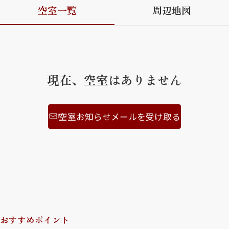
空室一覧
周辺地図
ShaMaison STYLE
シャーメゾンショップを探す
らくらく内見
現在、空室はありません
シャーメゾンライフサポート
自立型サービス付き・シニア向け
空室お知らせメールを受け取る
お問い合わせ・よくある質問
シャーメゾンライフ CLUB
らくらくパートナー
シャーメゾンライフ GUARD
らくらくプラチナ
おすすめポイント