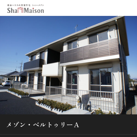
保存した条件
お気に入り
新着メール設定
最近見た物件
北海道
東北
関東
中部
関西
中国・四国
九州
市区郡・路線・駅から探す
通勤・通学時間から探す
地図から探す
メゾン・ベルトゥリーＡ
人気のカテゴリから探す