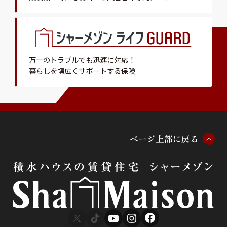
万一のトラブルでも迅速に対応！
暮らしを幅広くサポートする保険
ペ
ー
ジ
上
部
に
戻
る