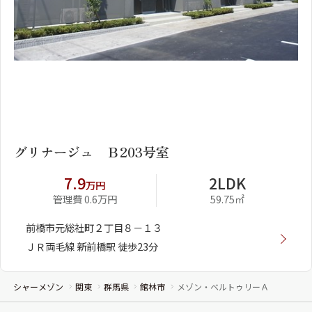
1
2
グリナージュ Ｂ203号室
7.9
2LDK
万円
管理費 0.6万円
59.75㎡
前橋市元総社町２丁目８－１３
ＪＲ両毛線 新前橋駅 徒歩23分
シャーメゾン
関東
群馬県
館林市
メゾン・ベルトゥリーＡ