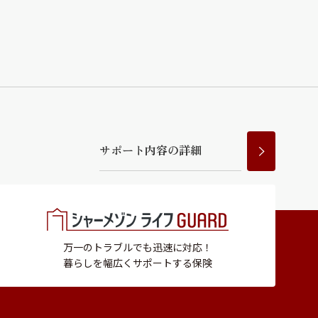
サ
ポ
ー
ト
内
容
の
詳
細
万一のトラブルでも迅速に対応！
暮らしを幅広くサポートする保険