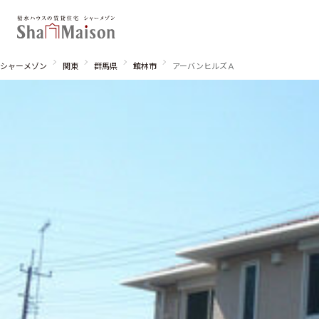
シャーメゾン
関東
群馬県
館林市
アーバンヒルズＡ
北海道
東北
関東
関西
中国・四国
九州