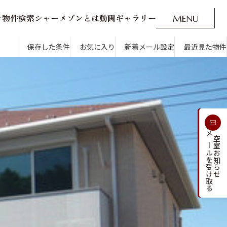
ン
物
件
検
索
シ
ャ
ー
メ
ゾ
ン
と
は
動
画
ギ
ャ
ラ
リ
ー
M
E
N
U
O
P
E
N
CLOSE
新着メール設定
最近見た物件
保存した条件
お気に入り
新着メール設定
最近見た物件
す
通勤・通学時間から探す
受け取る
メールを受け取る
新着メールを
空室お知らせ
人気のカテゴリから探す