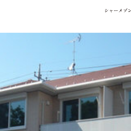
シ
ャ
ー
メ
ゾ
保存した条件
お気に入り
市区郡・路線・駅から探
中部
地図から探す