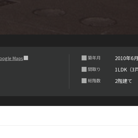
らくらくプ
2010年6
築年月
oogle Maps
1LDK（3
間取り
2階建て
総階数