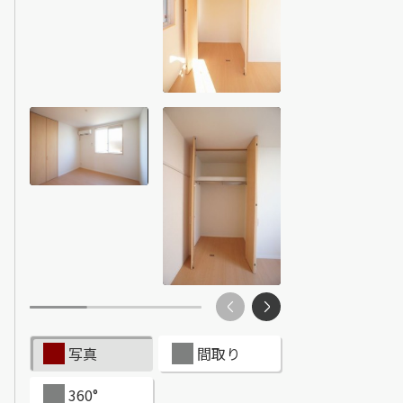
ンショップを探す
見
ンライフサポート
ビス付き・シニア向け
せ・よくある質問
ライフ CLUB
ートナー
写真
間取り
ライフ GUARD
360°