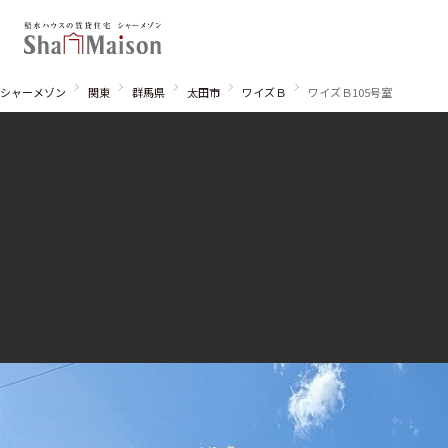
シャーメゾン
関東
群馬県
太田市
ワイズＢ
ワイズＢ105号室
北海道
東北
関東
関西
中国・四国
九州