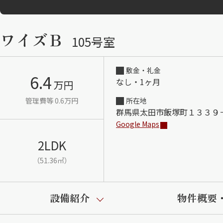
ワイズＢ
105号室
敷金・礼金
6.4
なし・1ヶ月
万円
管理費等 0.6万円
所在地
群馬県太田市飯塚町１３３９
Google Maps
2LDK
（51.36㎡）
設備紹介
物件概要