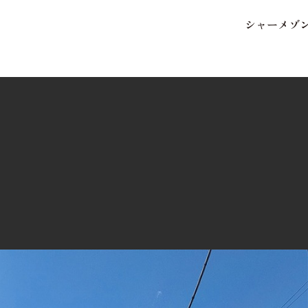
シ
ャ
ー
メ
ゾ
保存した条件
お気に入り
市区郡・路線・駅から探
中部
地図から探す