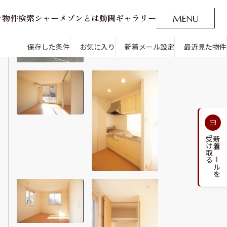
ン
物
件
検
索
シ
ャ
ー
メ
ゾ
ン
と
は
動
画
ギ
ャ
ラ
リ
ー
M
E
N
U
O
P
E
N
CLOSE
新着メール設定
最近見た物件
保存した条件
お気に入り
新着メール設定
最近見た物件
す
通勤・通学時間から探す
受け取る
新着メールを
人気のカテゴリから探す