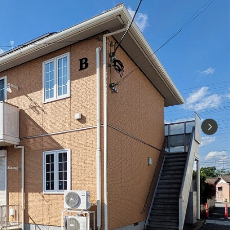
シャーメゾ
らくらく内
シャーメゾ
ルームツアー
自立型サー
お問い合わ
シャーメゾン
らくらくパ
シャーメゾン