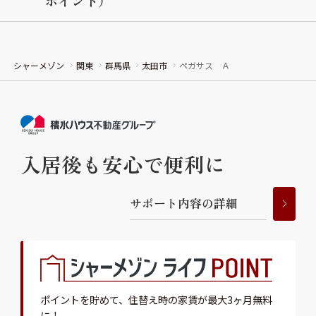
ポイント）
シャーメゾン
関東
群馬県
太田市
ペガサス Ａ
入居後も安心で便利に
サ
ポ
ー
ト
内
容
の
詳
細
ポイントを貯めて、
住替え時の家賃が最大3ヶ月無料
に！