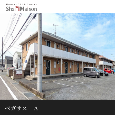
保存した条件
お気に入り
新着メール設定
最近見た物件
北海道
東北
関東
中部
関西
中国・四国
九州
市区郡・路線・駅から探す
通勤・通学時間から探す
地図から探す
ペガサス Ａ
人気のカテゴリから探す