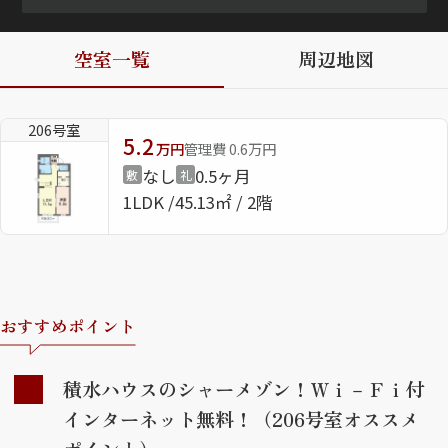
ShaMaison STYLE
空室一覧
周辺地図
シャーメゾンショップを探す
206号室
らくらく内見
5.2
万円
管理費 0.6万円
シャーメゾンライフサポート
なし
0.5ヶ月
敷
礼
自立型サービス付き・シニア向け
1LDK
45.13㎡ / 2階
お問い合わせ・よくある質問
シャーメゾンライフ CLUB
らくらくパートナー
おすすめポイント
シャーメゾンライフ GUARD
らくらくプラチナ
積水ハウスのシャーメゾン！Ｗｉ－Ｆｉ付
インターネット無料！（206号室オススメ