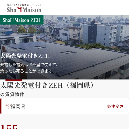
保存した条件
お気に入り
新着メール設定
最近見た物件
太陽光発電付きZEH
北海道
東北
関東
発電した電気はお部屋で使えて、
余ったら売ることができます
中部
関西
中国・四国
九州
太陽光発電付きZEH（福岡県）
市区郡・路線・駅から探す
の賃貸物件
通勤・通学時間から探す
福岡県
条件変更
シャーメゾンプレミア （フラッグシ
地図から探す
ップモデル）
人気のカテゴリから探す
155