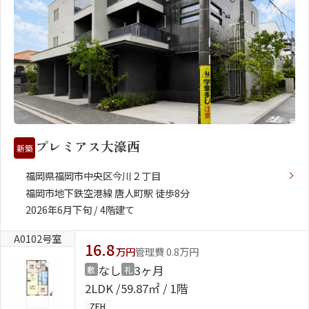
プレミアス大濠西
新築
福岡県福岡市中央区今川２丁目
福岡市地下鉄空港線 唐人町駅 徒歩8分
2026年6月下旬 / 4階建て
A0102号室
16.8
万円
管理費 0.8万円
なし
3ヶ月
敷
礼
2LDK
59.87㎡ / 1階
ZEH