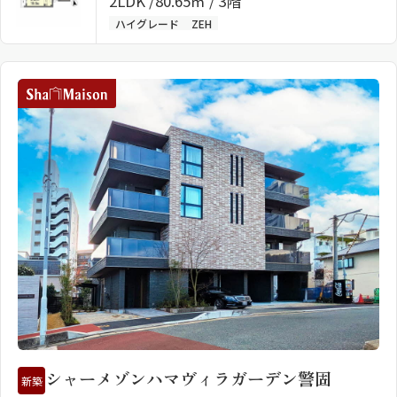
2LDK
80.65㎡ / 3階
ハイグレード
ZEH
シャーメゾンハマヴィラガーデン警固
新築