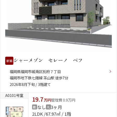
シャーメゾン セレーノ ベフ
新築
福岡県福岡市城南区別府７丁目
福岡市地下鉄七隈線 茶山駅 徒歩7分
2026年8月下旬 / 3階建て
A0101号室
19.7
万円
管理費 0.9万円
なし
3ヶ月
敷
礼
2LDK
67.97㎡ / 1階