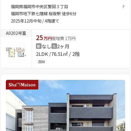
福岡県福岡市中央区警固３丁目
福岡市地下鉄七隈線 桜坂駅 徒歩6分
2025年12月中旬 / 4階建て
A0202号室
25
万円
管理費 1万円
なし
2ヶ月
敷
礼
2LDK
76.51㎡ / 2階
ZEH