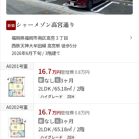
シャーメゾン高宮通り
新築
福岡県福岡市南区高宮３丁目
西鉄天神大牟田線 高宮駅 徒歩5分
2026年6月下旬 / 3階建て
A0201号室
16.7
万円
管理費 0.8万円
なし
3ヶ月
敷
礼
2LDK
65.18㎡ / 2階
ハイグレード
ZEH
A0202号室
16.7
万円
管理費 0.8万円
なし
3ヶ月
敷
礼
2LDK
65.18㎡ / 2階
ハイグレード
ZEH