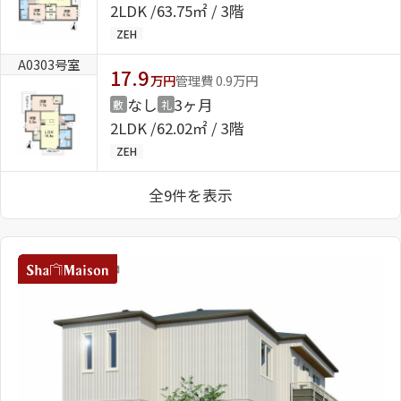
2LDK
63.75㎡ / 3階
ZEH
A0303号室
17.9
万円
管理費 0.9万円
なし
3ヶ月
敷
礼
2LDK
62.02㎡ / 3階
ZEH
全9件を表示