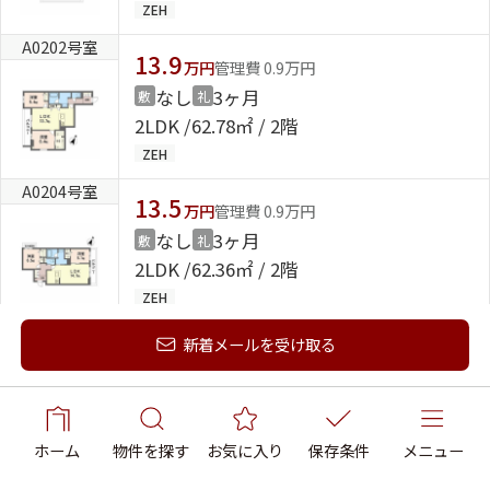
ZEH
A0202号室
13.9
万円
管理費 0.9万円
なし
3ヶ月
敷
礼
2LDK
62.78㎡ / 2階
ZEH
A0204号室
13.5
万円
管理費 0.9万円
なし
3ヶ月
敷
礼
2LDK
62.36㎡ / 2階
ZEH
A0205号室
新着メールを受け取る
15.4
万円
管理費 0.9万円
なし
3ヶ月
敷
礼
3LDK
71.72㎡ / 2階
ZEH
ホーム
物件を探す
お気に入り
保存条件
メニュー