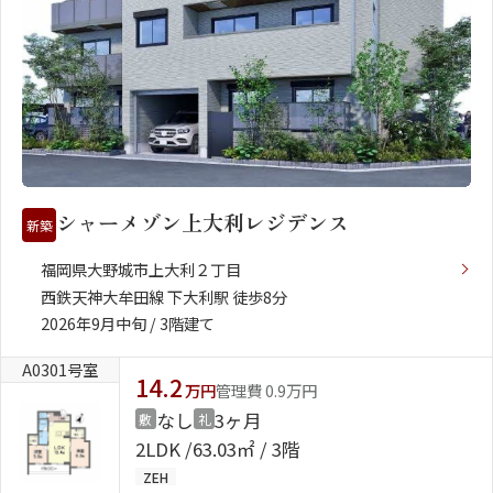
シャーメゾン上大利レジデンス
新築
福岡県大野城市上大利２丁目
西鉄天神大牟田線 下大利駅 徒歩8分
2026年9月中旬 / 3階建て
A0301号室
14.2
万円
管理費 0.9万円
なし
3ヶ月
敷
礼
2LDK
63.03㎡ / 3階
ZEH