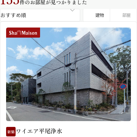
件のお部屋が見つかりました
住まいの価値が、多様化している今の時代。目
建物
部屋
指したのは、本当の意味での豊かな暮らしです。
街並みに溶け込む優美な造形、誰もが心地よく
過ごせる共有空間、多様なライフスタイルに応
える居室、確かな構造と最先端のサービス。上
質を知り、理想の暮らしを追求する、アナタの
シャーメゾンとは
シャーメゾンセレクショ
ための賃貸住宅。それが、フラッグシップモデ
ン
ル、シャーメゾンプレミアです。
ルームツアー
動画ギャラリー
ワイエア平尾浄水
新築