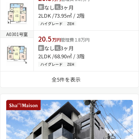
なし
3ヶ月
敷
礼
2LDK
73.95㎡ / 2階
ハイグレード
ZEH
A0301号室
20.5
万円
管理費 1.8万円
なし
3ヶ月
敷
礼
2LDK
68.90㎡ / 3階
ハイグレード
ZEH
全5件を表示