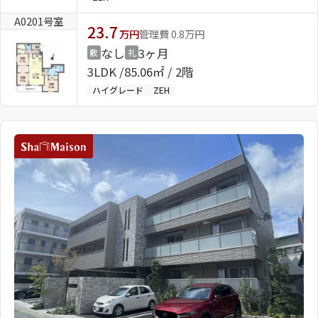
A0201号室
23.7
万円
管理費 0.8万円
なし
3ヶ月
敷
礼
3LDK
85.06㎡ / 2階
ハイグレード
ZEH