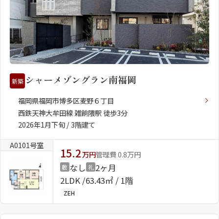
シャーメゾングラン南福岡
新築
福岡県福岡市博多区麦野６丁目
西鉄天神大牟田線 雑餉隈駅 徒歩3分
2026年1月下旬 / 3階建て
A0101号室
15.2
万円
管理費 0.8万円
なし
2ヶ月
敷
礼
2LDK
63.43㎡ / 1階
ZEH