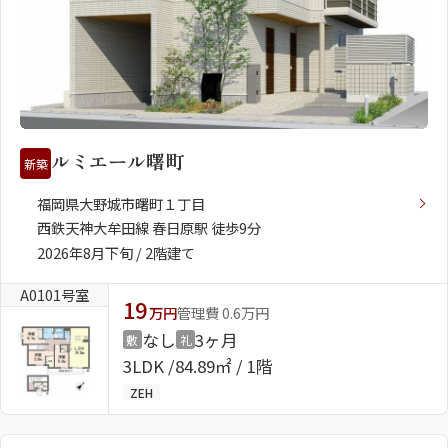
ルミエール曙町
新築
福岡県大野城市曙町１丁目
西鉄天神大牟田線 春日原駅 徒歩9分
2026年8月下旬 / 2階建て
A0101号室
19
万円
管理費 0.6万円
なし
3ヶ月
敷
礼
3LDK
84.89㎡ / 1階
ZEH