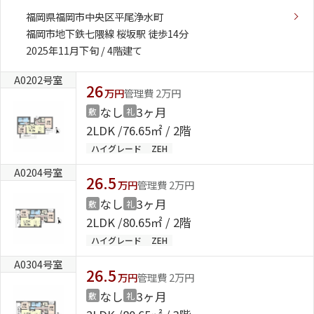
福岡県福岡市中央区平尾浄水町
ShaMaison STYLE
福岡市地下鉄七隈線 桜坂駅 徒歩14分
2025年11月下旬 / 4階建て
A0202号室
シャーメゾンショップを探す
26
万円
管理費 2万円
らくらく内見
なし
3ヶ月
シャーメゾンライフサポート
敷
礼
自立型サービス付き・シニア向け
2LDK
76.65㎡ / 2階
ハイグレード
ZEH
A0204号室
26.5
万円
管理費 2万円
お問い合わせ・よくある質問
なし
3ヶ月
敷
礼
シャーメゾンライフ CLUB
2LDK
80.65㎡ / 2階
らくらくパートナー
シャーメゾンライフ GUARD
ハイグレード
ZEH
らくらくプラチナ
A0304号室
26.5
万円
管理費 2万円
なし
3ヶ月
敷
礼