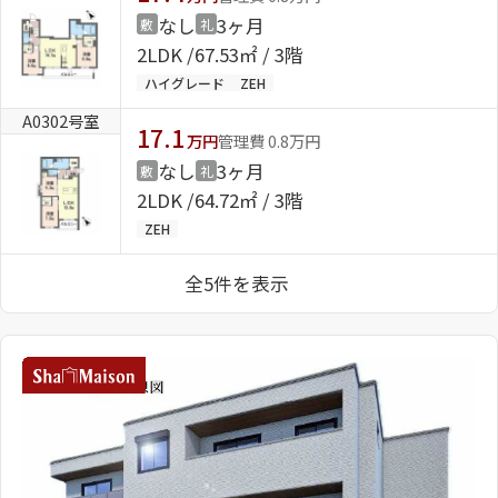
なし
3ヶ月
敷
礼
2LDK
67.53㎡ / 3階
ハイグレード
ZEH
A0302号室
17.1
万円
管理費 0.8万円
なし
3ヶ月
敷
礼
2LDK
64.72㎡ / 3階
ZEH
全5件を表示