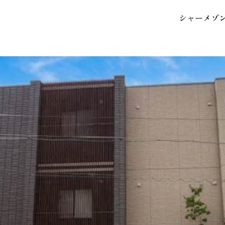
シ
ャ
ー
メ
ゾ
保存した条件
お気に入り
市区郡・路線・駅から探
中部
地図から探す