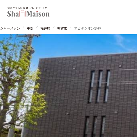
シャーメゾン
中部
福井県
敦賀市
アビタシオン野神
北海道
東北
関東
関西
中国・四国
九州