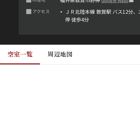
福井県敦賀市野神
Google Maps
ＪＲ北陸本線 敦賀駅 バス12分
アクセス
停 徒歩4分
空室一覧
周辺地図