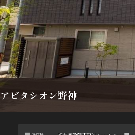
シャーメゾンとは
シャーメゾンセレクション
動画ギャラリー
ShaMaison STYLE
アビタシオン野神
所在地