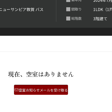
2024年7
らくらくプ
、ニューサンピア敦賀 バス
1LDK（1
間取り
3階建て
総階数
現在、空室はありません
空室お知らせメールを受け取る