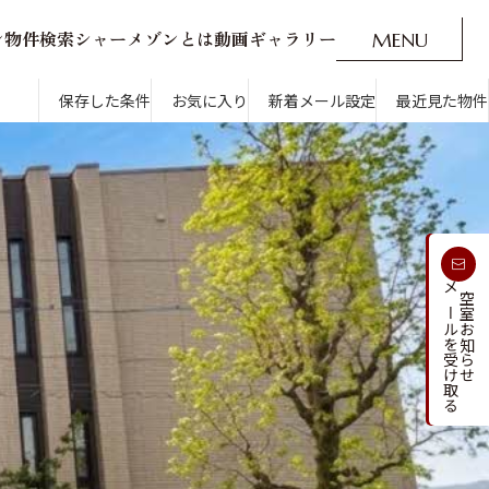
ン
物
件
検
索
シ
ャ
ー
メ
ゾ
ン
と
は
動
画
ギ
ャ
ラ
リ
ー
M
E
N
U
O
P
E
N
CLOSE
新着メール設定
最近見た物件
保存した条件
お気に入り
新着メール設定
最近見た物件
す
通勤・通学時間から探す
受け取る
メールを受け取る
新着メールを
空室お知らせ
人気のカテゴリから探す