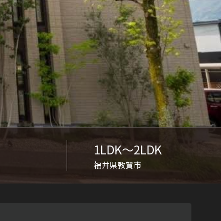
ンショップを探す
見
ンライフサポート
ビス付き・シニア向け
せ・よくある質問
1LDK〜2LDK
福井県敦賀市
ライフ CLUB
ートナー
ライフ GUARD