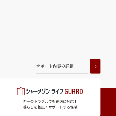
サ
ポ
ー
ト
内
容
の
詳
細
万一のトラブルでも迅速に対応！
暮らしを幅広くサポートする保険