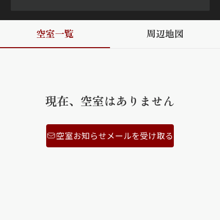
ShaMaison STYLE
空室一覧
周辺地図
シャーメゾンショップを探す
らくらく内見
シャーメゾンライフサポート
自立型サービス付き・シニア向け
現在、空室はありません
空室お知らせメールを受け取る
お問い合わせ・よくある質問
シャーメゾンライフ CLUB
らくらくパートナー
シャーメゾンライフ GUARD
らくらくプラチナ