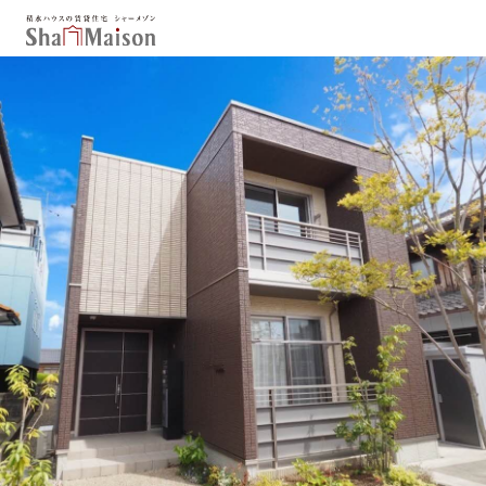
保存した条件
お気に入り
新着メール設定
最近見た物件
北海道
東北
関東
中部
関西
中国・四国
九州
市区郡・路線・駅から探す
通勤・通学時間から探す
地図から探す
人気のカテゴリから探す