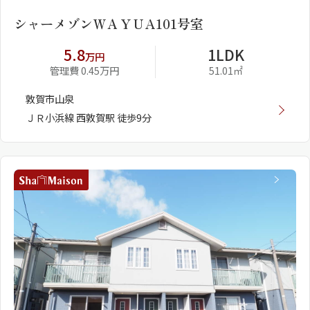
シャーメゾンＷＡＹＵA101号室
5.8
1LDK
万円
管理費 0.45万円
51.01㎡
敦賀市山泉
ＪＲ小浜線 西敦賀駅 徒歩9分