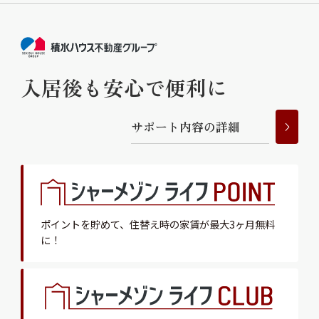
入居後も安心で便利に
サ
ポ
ー
ト
内
容
の
詳
細
ポイントを貯めて、
住替え時の家賃が最大3ヶ月無料
に！