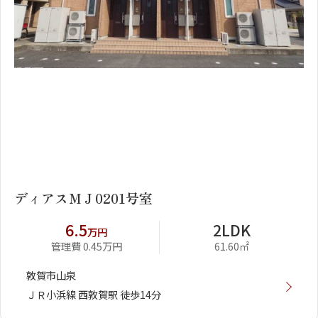
1
2
ディアスＭＪ0201号室
6.5
2LDK
万円
管理費 0.45万円
61.60㎡
敦賀市山泉
ＪＲ小浜線 西敦賀駅 徒歩14分