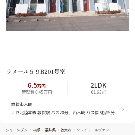
1
2
ラメール５９B201号室
6.5
2LDK
万円
管理費 0.45万円
61.63㎡
敦賀市木崎
ＪＲ北陸本線 敦賀駅 バス20分、西木崎 バス停 徒歩5分
シャーメゾン
中部
福井県
敦賀市
ソレイユ ルヴァン