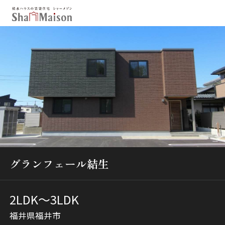
保存した条件
お気に入り
新着メール設定
最近見た物件
北海道
東北
関東
中部
関西
中国・四国
九州
市区郡・路線・駅から探す
グランフェール結生
通勤・通学時間から探す
地図から探す
2LDK〜3LDK
人気のカテゴリから探す
福井県福井市