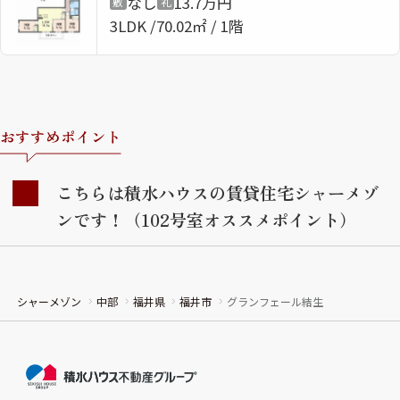
なし
13.7万円
敷
礼
3LDK
70.02㎡ / 1階
ShaMaison STYLE
シャーメゾンショップを探す
らくらく内見
おすすめポイント
シャーメゾンライフサポート
自立型サービス付き・シニア向け
こちらは積水ハウスの賃貸住宅シャーメゾ
ンです！（102号室オススメポイント）
お問い合わせ・よくある質問
シャーメゾンライフ CLUB
らくらくパートナー
シャーメゾン
中部
福井県
福井市
グランフェール結生
シャーメゾンライフ GUARD
らくらくプラチナ