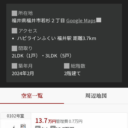
所在地
福井県福井市若杉２丁目
Google Maps
アクセス
ハピラインふくい 福井駅 距離3.7km
間取り
2LDK（1戸）・3LDK（5戸）
シャーメゾンとは
シャーメゾンセレクショ
ン
築年月
総階数
2024年2月
2階建て
空室一覧
周辺地図
ルームツアー
動画ギャラリー
0102号室
13.7
万円
管理費 0.7万円