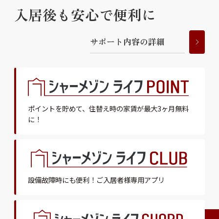
入居後も安心で便利に
サ
ポ
ー
ト
内
容
の
詳
細
ポイントを貯めて、
住替え時の家賃が最大3ヶ月無料
に！
設備故障時にも便利！
ご入居者様専用アプリ