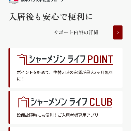
入居後も安心で便利に
サ
ポ
ー
ト
内
容
の
詳
細
ポイントを貯めて、
住替え時の家賃が最大3ヶ月無料
に！
設備故障時にも便利！
ご入居者様専用アプリ