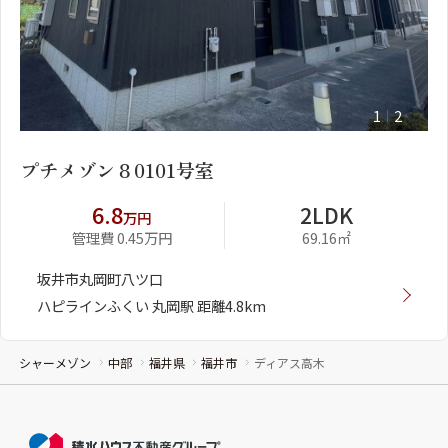
1
2
プチメゾン８0101号室
6.8
2LDK
万円
管理費 0.45万円
69.16㎡
坂井市丸岡町八ツ口
ハピラインふくい 丸岡駅 距離4.8km
シャーメゾン
中部
福井県
福井市
ディアス高木