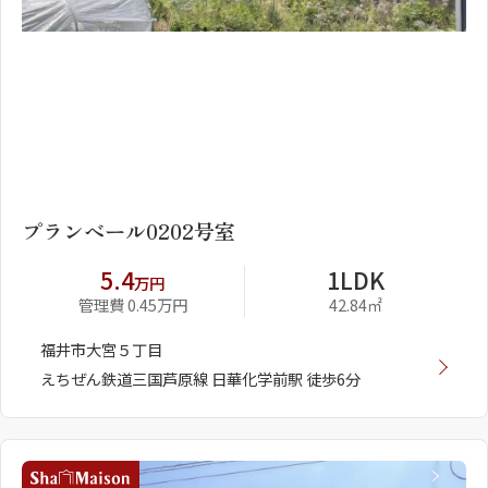
1
2
プランベール0202号室
5.4
1LDK
万円
管理費 0.45万円
42.84㎡
福井市大宮５丁目
えちぜん鉄道三国芦原線 日華化学前駅 徒歩6分