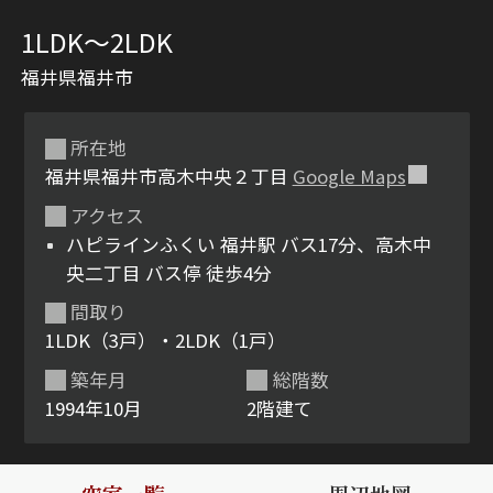
1LDK〜2LDK
福井県福井市
所在地
福井県福井市高木中央２丁目
Google Maps
アクセス
シャーメゾンとは
シャーメゾンセレクショ
ハピラインふくい 福井駅 バス17分、高木中
ン
央二丁目 バス停 徒歩4分
間取り
1LDK（3戸）・2LDK（1戸）
築年月
総階数
ルームツアー
動画ギャラリー
1994年10月
2階建て