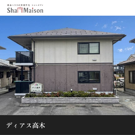
保存した条件
お気に入り
新着メール設定
最近見た物件
北海道
東北
関東
中部
関西
中国・四国
九州
市区郡・路線・駅から探す
通勤・通学時間から探す
地図から探す
ディアス高木
人気のカテゴリから探す