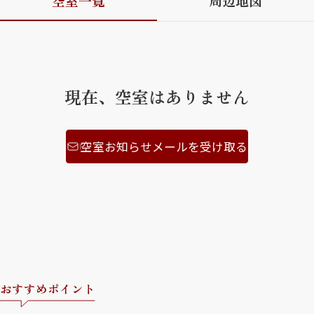
空室一覧
周辺地図
ShaMaison STYLE
シャーメゾンショップを探す
現在、空室はありません
らくらく内見
シャーメゾンライフサポート
自立型サービス付き・シニア向け
空室お知らせメールを受け取る
お問い合わせ・よくある質問
シャーメゾンライフ CLUB
らくらくパートナー
シャーメゾンライフ GUARD
らくらくプラチナ
おすすめポイント