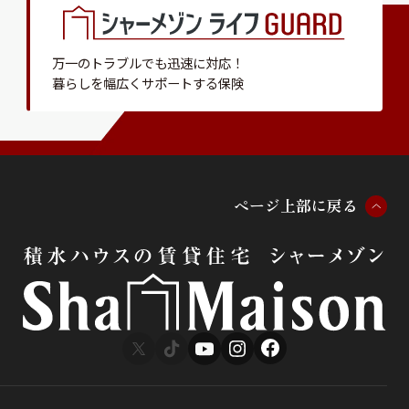
万一のトラブルでも迅速に対応！
暮らしを幅広くサポートする保険
ペ
ー
ジ
上
部
に
戻
る