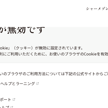
シ
ャ
ー
メ
ゾ
保存した条件
お気に入り
ieが無効です
okie」（クッキー）が無効に設定されています。
利にご利用いただくために、お使いのブラウザのCookieを有
市区郡・路線・駅から探
中部
地図から探す
いのブラウザのご利用方法については下記の公式サイトからご
dge のヘルプとラーニング
x サポート
 ヘルプ