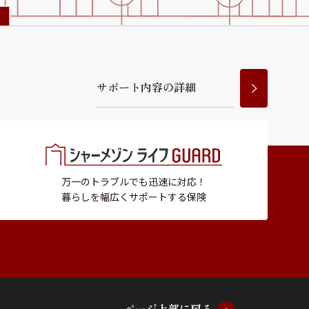
ラチナ
サ
ポ
ー
ト
内
容
の
詳
細
万一のトラブルでも迅速に対応！
暮らしを幅広くサポートする保険
ペ
ー
ジ
上
部
に
戻
る