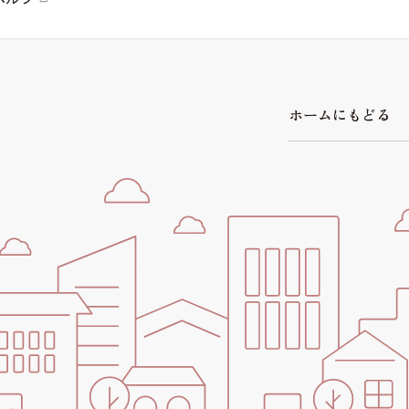
シャーメゾ
らくらく内
シャーメゾ
ホ
ー
ム
に
も
ど
る
ルームツアー
自立型サー
お問い合わ
シャーメゾン
らくらくパ
シャーメゾン