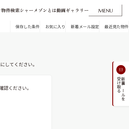
ン
物
件
検
索
シ
ャ
ー
メ
ゾ
ン
と
は
動
画
ギ
ャ
ラ
リ
ー
M
E
N
U
O
P
E
N
CLOSE
新着メール設定
最近見た物件
保存した条件
お気に入り
新着メール設定
最近見た物件
効にしてください。
す
通勤・通学時間から探す
受け取る
新着メールを
人気のカテゴリから探す
確認ください。