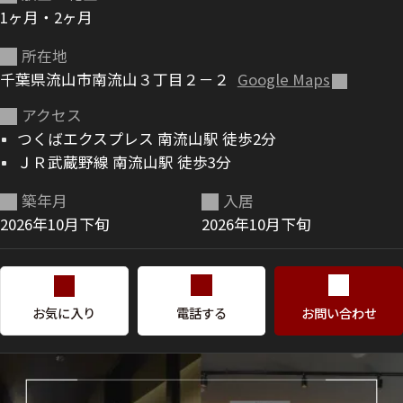
1ヶ月・2ヶ月
ShaMaison STYLE
所在地
千葉県流山市南流山３丁目２－２
Google Maps
シャーメゾンショップを探す
アクセス
らくらく内見
つくばエクスプレス 南流山駅 徒歩2分
シャーメゾンライフサポート
ＪＲ武蔵野線 南流山駅 徒歩3分
自立型サービス付き・シニア向け
築年月
入居
2026年10月下旬
2026年10月下旬
お問い合わせ・よくある質問
シャーメゾンライフ CLUB
らくらくパートナー
シャーメゾンライフ GUARD
お気に入り
電話する
お問い合わせ
らくらくプラチナ