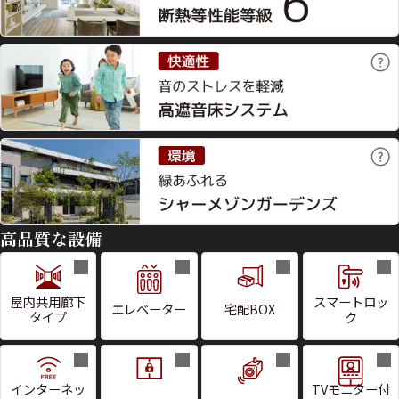
高品質な設備
屋内共用廊下
スマートロッ
エレベーター
宅配BOX
タイプ
ク
インターネッ
TVモニター付