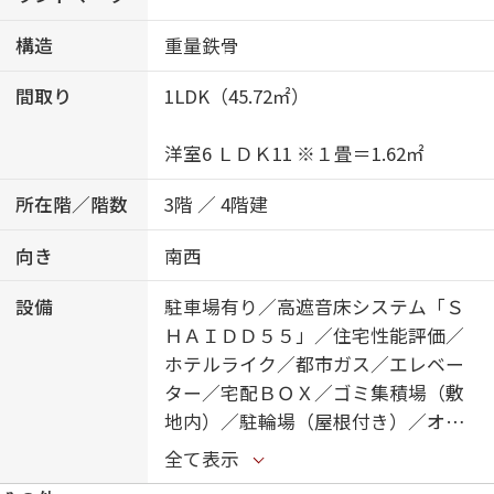
構造
重量鉄骨
間取り
1LDK（45.72㎡）
洋室6 ＬＤＫ11 ※１畳＝1.62㎡
所在階／階数
3階 ／ 4階建
向き
南西
設備
駐車場有り／高遮音床システム「Ｓ
ＨＡＩＤＤ５５」／住宅性能評価／
ホテルライク／都市ガス／エレベー
ター／宅配ＢＯＸ／ゴミ集積場（敷
地内）／駐輪場（屋根付き）／オー
トロック／防犯カメラ／シャーメゾ
全て表示
ンガーデンズ／ワークスペース／角