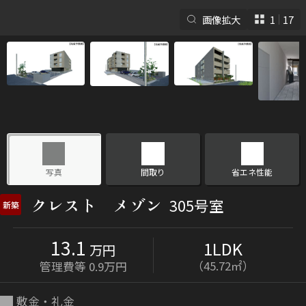
画像拡大
1
17
シャーメゾンとは
シャーメゾンセレクショ
ン
写真
間取り
省エネ性能
クレスト メゾン
305号室
新築
13.1
1LDK
ルームツアー
動画ギャラリー
万円
（45.72㎡）
管理費等 0.9万円
敷金・礼金