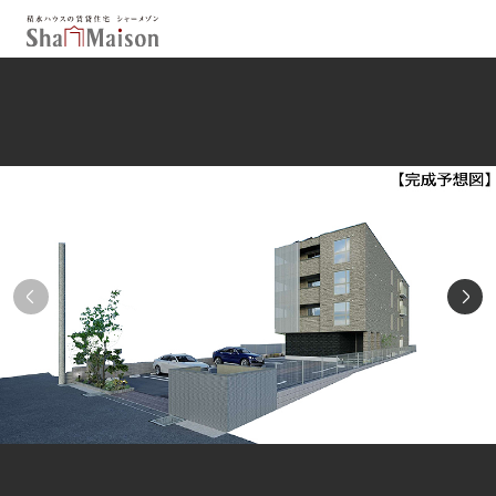
保存した条件
お気に入り
新着メール設定
最近見た物件
北海道
東北
関東
中部
関西
中国・四国
九州
市区郡・路線・駅から探す
通勤・通学時間から探す
地図から探す
人気のカテゴリから探す