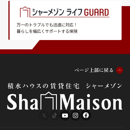
万一のトラブルでも迅速に対応！
暮らしを幅広くサポートする保険
ペ
ー
ジ
上
部
に
戻
る