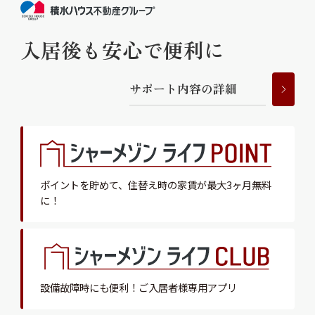
入居後も安心で便利に
サ
ポ
ー
ト
内
容
の
詳
細
ポイントを貯めて、
住替え時の家賃が最大3ヶ月無料
に！
設備故障時にも便利！
ご入居者様専用アプリ