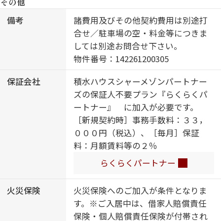
その他
部屋／アクセントクロス／フローリ
ング／雨戸（シャッタータイプ）／
備考
諸費用及びその他契約費用は別途打
モニタ付ドアホン／全身ミラー／ダ
合せ／駐車場の空・料金等につきま
ウンライト／照明器具（ＬＥＤ）／
しては別途お問合せ下さい。
インターネット無料（Ｗｉ－Ｆｉ対
物件番号：142261200305
応）／スマートロック／給湯箇所
保証会社
積水ハウスシャーメゾンパートナー
（浴室・台所・洗面所）／エコジョ
ズの保証人不要プラン『らくらくパ
ーズ／給湯器（追焚機能付）／太陽
ートナー』 に加入が必要です。
光発電／ＺＥＨ（ネット・ゼロ・エ
［新規契約時］事務手数料：３３，
ネルギー・ハウス）／浴室乾燥機
０００円（税込）、［毎月］保証
（暖房乾燥）／シャワー／ユニット
料：月額賃料等の２％
バス１３１８／洗濯機置場（室内）
／洗髪洗面化粧台／洗面所独立／対
らくらくパートナー
面キッチン／ＩＨクッキングヒータ
ー／３口コンロ／グリル付きコンロ
火災保険
火災保険へのご加入が条件となりま
／トイレ（洗浄機能付便座）／バ
す。※ご入居中は、借家人賠償責任
ス・トイレ（セパレイト）／大型玄
保険・個人賠償責任保険が付帯され