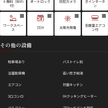
ト無料（WiFi
オートロック
防犯カメラ
きインターホ
付）
ン
ワークスペー
全居室エアコ
ZEH
太陽光発電
ス
ン付
その他の設備
駐車場あり
バストイレ別
浴室乾燥機
追い焚き給湯
エアコン
対面キッチン
3口コンロ
IHクッキングヒーター
バルコニー
ブロードバンド対応