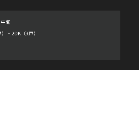
ラチナ
月中旬
戸）・2DK（3戸）