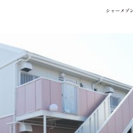
シ
ャ
ー
メ
ゾ
保存した条件
お気に入り
市区郡・路線・駅から探
中部
地図から探す