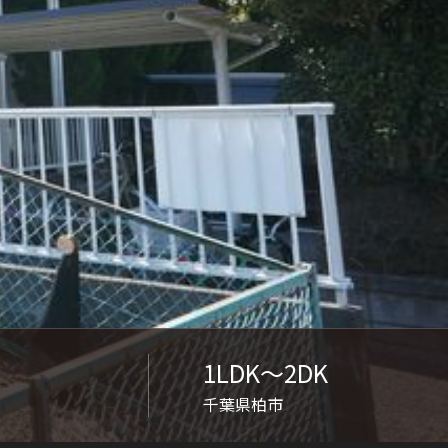
ンショップを探す
見
ンライフサポート
ビス付き・シニア向け
せ・よくある質問
ライフ CLUB
1LDK〜2DK
ートナー
千葉県柏市
ライフ GUARD