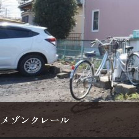
シャーメゾンとは
シャーメゾンセレクション
動画ギャラリー
ShaMaison STYLE
メゾンクレール