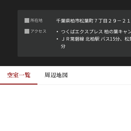
千葉県柏市松葉町７丁目２９－２
所在地
つくばエクスプレス 柏の葉キャン
アクセス
ＪＲ常磐線 北柏駅 バス15分、松
分
空室一覧
周辺地図