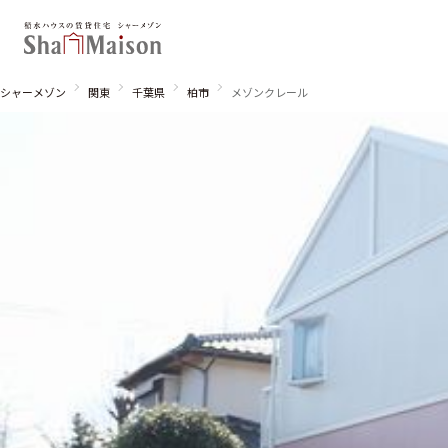
シャーメゾン
関東
千葉県
柏市
メゾンクレール
北海道
東北
関東
関西
中国・四国
九州