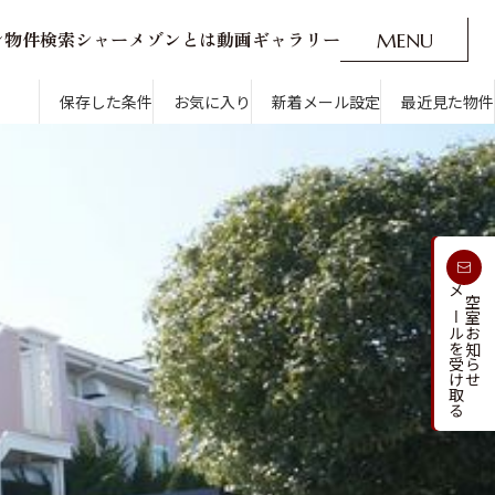
ン
物
件
検
索
シ
ャ
ー
メ
ゾ
ン
と
は
動
画
ギ
ャ
ラ
リ
ー
M
E
N
U
O
P
E
N
CLOSE
新着メール設定
最近見た物件
保存した条件
お気に入り
新着メール設定
最近見た物件
す
通勤・通学時間から探す
受け取る
メールを受け取る
新着メールを
空室お知らせ
人気のカテゴリから探す