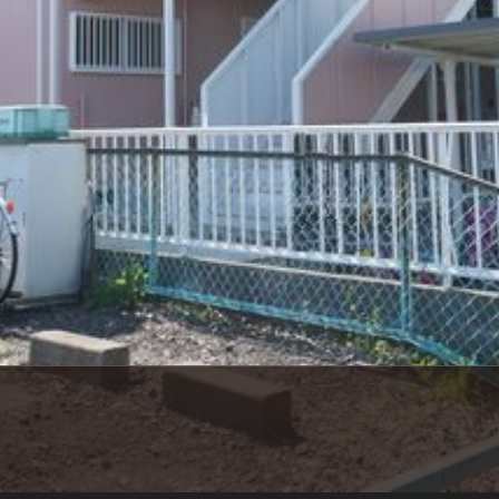
シャーメゾ
らくらく内
シャーメゾ
ルームツアー
自立型サー
お問い合わ
シャーメゾン
らくらくパ
シャーメゾン