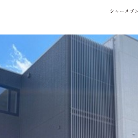
シ
ャ
ー
メ
ゾ
保存した条件
お気に入り
市区郡・路線・駅から探
中部
地図から探す