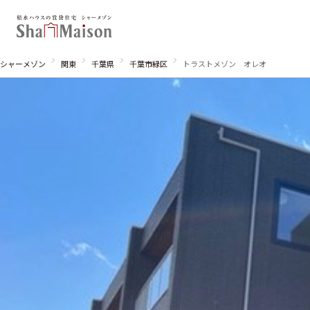
シャーメゾン
関東
千葉県
千葉市緑区
トラストメゾン オレオ
北海道
東北
関東
関西
中国・四国
九州