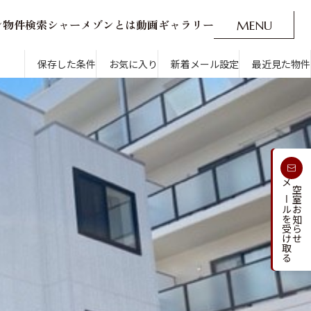
ン
物
件
検
索
シ
ャ
ー
メ
ゾ
ン
と
は
動
画
ギ
ャ
ラ
リ
ー
M
E
N
U
O
P
E
N
CLOSE
新着メール設定
最近見た物件
保存した条件
お気に入り
新着メール設定
最近見た物件
す
通勤・通学時間から探す
受け取る
メールを受け取る
新着メールを
空室お知らせ
人気のカテゴリから探す