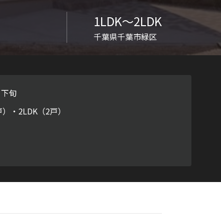
ラチナ
1LDK〜2LDK
千葉県千葉市緑区
月下旬
戸）・2LDK（2戸）