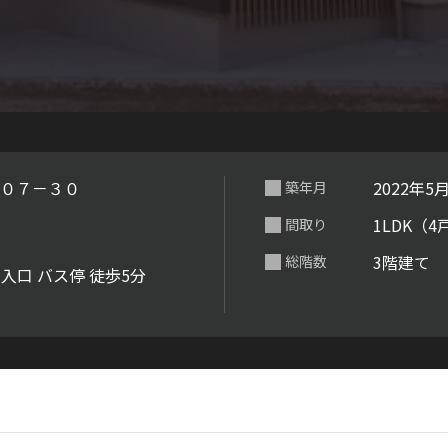
らくらくプ
０７－３０
2022年5
築年月
1LDK（4
間取り
3階建て
総階数
入口 バス停 徒歩5分