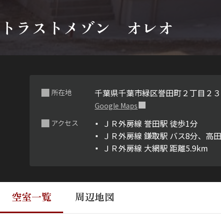
トラストメゾン オレオ
千葉県千葉市緑区誉田町２丁目２３
所在地
Google Maps
ＪＲ外房線 誉田駅 徒歩1分
アクセス
ＪＲ外房線 鎌取駅 バス8分、高田
ＪＲ外房線 大網駅 距離5.9km
空室一覧
周辺地図