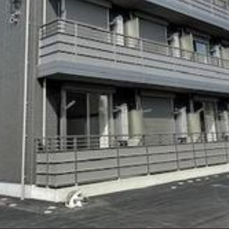
シャーメゾ
らくらく内
シャーメゾ
ルームツアー
自立型サー
お問い合わ
シャーメゾン
らくらくパ
シャーメゾン