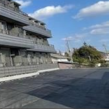
ンショップを探す
見
ンライフサポート
ビス付き・シニア向け
せ・よくある質問
ライフ CLUB
ートナー
ライフ GUARD