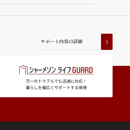
サ
ポ
ー
ト
内
容
の
詳
細
万一のトラブルでも迅速に対応！
暮らしを幅広くサポートする保険