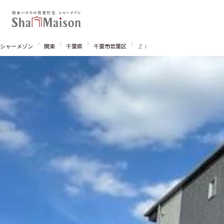
シャーメゾン
関東
千葉県
千葉市若葉区
ＺⅠ
北海道
東北
関東
関西
中国・四国
九州