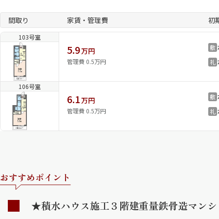
間取り
家賃・管理費
初
103号室
5.9
敷
万円
管理費 0.5万円
礼
106号室
6.1
敷
万円
管理費 0.5万円
礼
おすすめポイント
★積水ハウス施工３階建重量鉄骨造マンシ