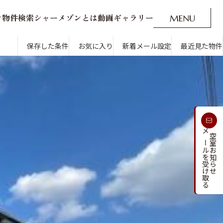
ン
物
件
検
索
シ
ャ
ー
メ
ゾ
ン
と
は
動
画
ギ
ャ
ラ
リ
ー
M
E
N
U
O
P
E
N
CLOSE
新着メール設定
最近見た物件
保存した条件
お気に入り
新着メール設定
最近見た物件
す
通勤・通学時間から探す
受け取る
メールを受け取る
新着メールを
空室お知らせ
人気のカテゴリから探す