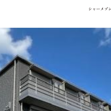
シ
ャ
ー
メ
ゾ
保存した条件
お気に入り
市区郡・路線・駅から探
中部
地図から探す