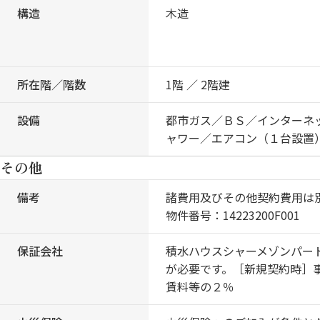
構造
木造
所在階／階数
1階 ／ 2階建
設備
都市ガス／ＢＳ／インターネ
ャワー／エアコン（１台設置
その他
備考
諸費用及びその他契約費用は
物件番号：14223200F001
保証会社
積水ハウスシャーメゾンパー
が必要です。［新規契約時］
賃料等の２％