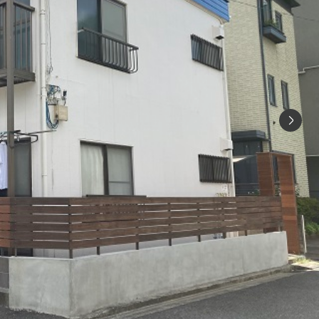
シャーメゾ
らくらく内
シャーメゾ
ルームツアー
自立型サー
お問い合わ
シャーメゾン
らくらくパ
シャーメゾン