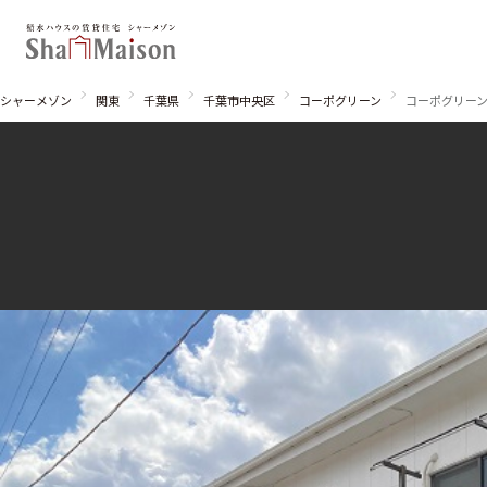
シャーメゾン
関東
千葉県
千葉市中央区
コーポグリーン
コーポグリーン1
北海道
東北
関東
関西
中国・四国
九州