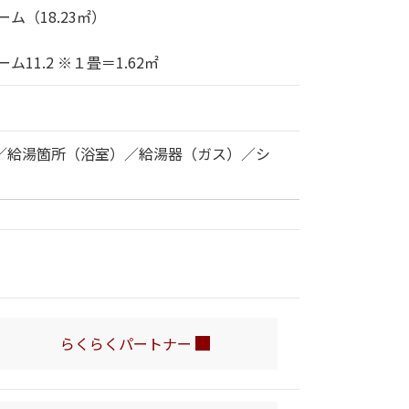
ム（18.23㎡）
ム11.2 ※１畳＝1.62㎡
／給湯箇所（浴室）／給湯器（ガス）／シ
らくらくパートナー