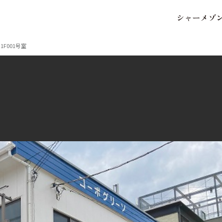
シ
ャ
ー
メ
ゾ
保存した条件
お気に入り
F001号室
市区郡・路線・駅から探
中部
地図から探す