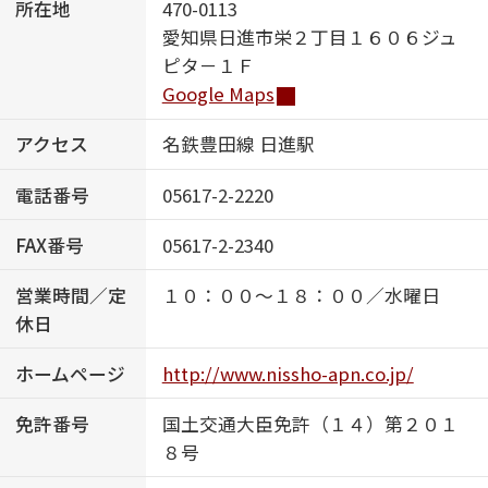
所在地
470-0113
愛知県日進市栄２丁目１６０６ジュ
ShaMaison STYLE
ピタ－１Ｆ
Google Maps
シャーメゾンショップを探す
アクセス
名鉄豊田線 日進駅
らくらく内見
シャーメゾンライフサポート
電話番号
05617-2-2220
自立型サービス付き・シニア向け
FAX番号
05617-2-2340
営業時間／定
１０：００～１８：００／水曜日
お問い合わせ・よくある質問
休日
シャーメゾンライフ CLUB
らくらくパートナー
ホームページ
http://www.nissho-apn.co.jp/
シャーメゾンライフ GUARD
らくらくプラチナ
免許番号
国土交通大臣免許（１４）第２０１
８号