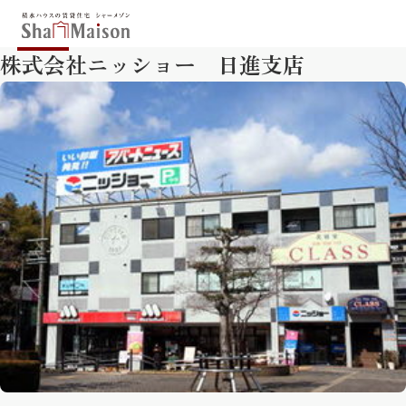
株式会社ニッショー 日進支店
保存した条件
お気に入り
新着メール設定
最近見た物件
北海道
東北
関東
中部
関西
中国・四国
九州
市区郡・路線・駅から探す
通勤・通学時間から探す
地図から探す
人気のカテゴリから探す