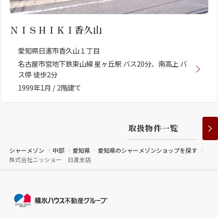
ＮＩＳＨＩＫＩ香久山
愛知県日進市香久山１丁目
名古屋市営地下鉄東山線 星ヶ丘駅 バス20分、南高上 バ
ス停 徒歩2分
1999年1月 / 2階建て
取
扱
物
件
一
覧
シャーメゾン
中部
愛知県
愛知県のシャーメゾンショップを探す
株式会社ニッショー 日進支店