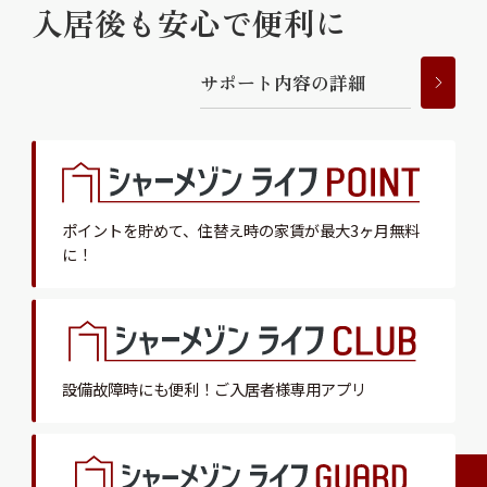
入居後も安心で便利に
サ
ポ
ー
ト
内
容
の
詳
細
ポイントを貯めて、
住替え時の家賃が最大3ヶ月無料
に！
設備故障時にも便利！
ご入居者様専用アプリ