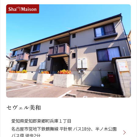
セヴェル美和
愛知県愛知郡東郷町兵庫１丁目
名古屋市営地下鉄鶴舞線 平針駅 バス18分、半ノ木公園
バス停 徒歩2分