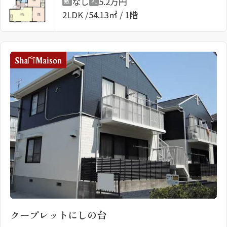
なし
5.2万円
敷
礼
2LDK
54.13㎡ / 1階
クープレットにしの台