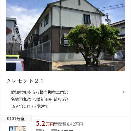
クレセント２１
愛知県知多市八幡字勘右エ門沢
名鉄河和線 八幡新田駅 徒歩5分
1997年5月 / 2階建て
0101号室
5.2
万円
管理費 0.42万円