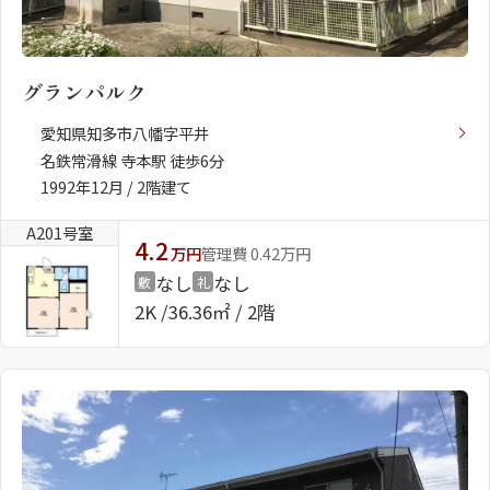
グランパルク
愛知県知多市八幡字平井
名鉄常滑線 寺本駅 徒歩6分
1992年12月 / 2階建て
A201号室
4.2
万円
管理費 0.42万円
なし
なし
敷
礼
2K
36.36㎡ / 2階