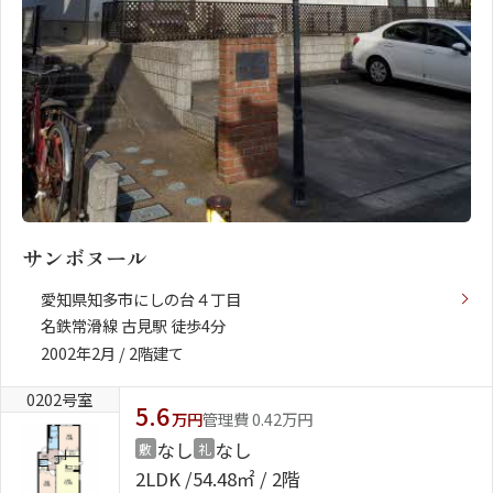
サンボヌール
愛知県知多市にしの台４丁目
名鉄常滑線 古見駅 徒歩4分
2002年2月 / 2階建て
0202号室
5.6
万円
管理費 0.42万円
なし
なし
敷
礼
2LDK
54.48㎡ / 2階