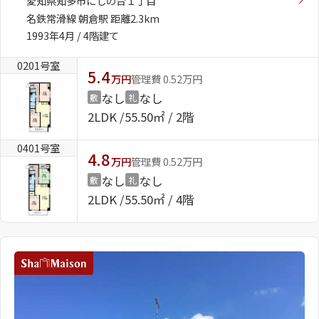
愛知県知多市にしの台１丁目
名鉄常滑線 朝倉駅 距離2.3km
1993年4月 / 4階建て
0201号室
5.4
万円
管理費 0.52万円
なし
なし
敷
礼
2LDK
55.50㎡ / 2階
0401号室
4.8
万円
管理費 0.52万円
なし
なし
敷
礼
2LDK
55.50㎡ / 4階