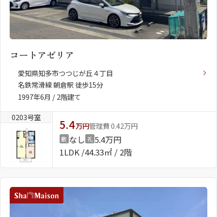
コートアゼリア
愛知県知多市つつじが丘４丁目
名鉄常滑線 朝倉駅 徒歩15分
1997年6月 / 2階建て
0203号室
5.4
万円
管理費 0.42万円
なし
5.4万円
敷
礼
1LDK
44.33㎡ / 2階