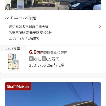
ルミエール海光
愛知県知多市新舞子字大瀬
名鉄常滑線 新舞子駅 徒歩2分
2008年7月 / 2階建て
0202号室
6.9
万円
管理費 0.42万円
なし
6.9万円
敷
礼
2LDK
56.26㎡ / 2階