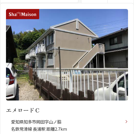
住まいの価値が、多様化している今の時代。目
指したのは、本当の意味での豊かな暮らしです。
街並みに溶け込む優美な造形、誰もが心地よく
過ごせる共有空間、多様なライフスタイルに応
える居室、確かな構造と最先端のサービス。上
質を知り、理想の暮らしを追求する、アナタの
シャーメゾンとは
シャーメゾンセレクショ
ための賃貸住宅。それが、フラッグシップモデ
ン
ル、シャーメゾンプレミアです。
ルームツアー
動画ギャラリー
エメロードＣ
愛知県知多市岡田字山ノ脇
名鉄常滑線 長浦駅 距離2.7km