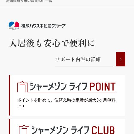
愛知県知多市の賃貸物件一覧
入居後も安心で便利に
サ
ポ
ー
ト
内
容
の
詳
細
ポイントを貯めて、
住替え時の家賃が最大3ヶ月無料
に！