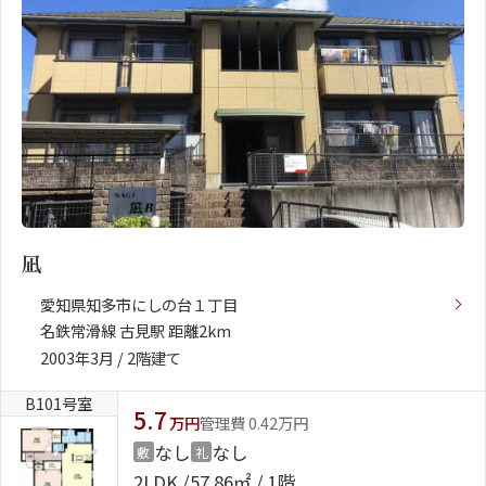
凪
愛知県知多市にしの台１丁目
名鉄常滑線 古見駅 距離2km
2003年3月 / 2階建て
B101号室
5.7
万円
管理費 0.42万円
なし
なし
敷
礼
2LDK
57.86㎡ / 1階