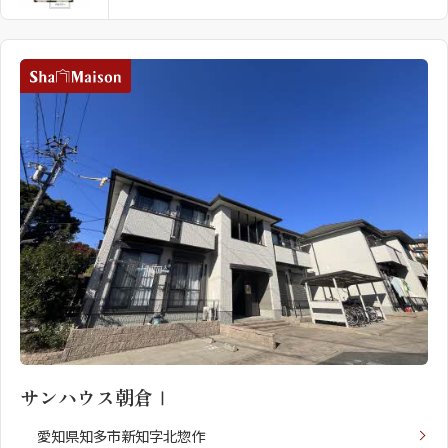
サンハウス朝倉Ⅰ
愛知県知多市新知字北惣作