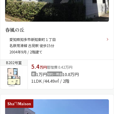
春風の丘
愛知県知多市新知東町１丁目
名鉄常滑線 古見駅 徒歩15分
2004年9月 / 2階建て
B202号室
5.4
万円
管理費 0.42万円
1万円
10.8万円
敷
契約一時金
1LDK
44.49㎡ / 2階