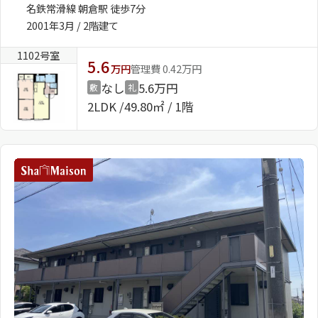
名鉄常滑線 朝倉駅 徒歩7分
2001年3月 / 2階建て
1102号室
5.6
万円
管理費 0.42万円
なし
5.6万円
敷
礼
2LDK
49.80㎡ / 1階