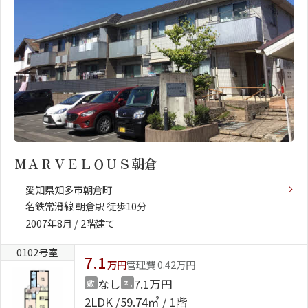
ＭＡＲＶＥＬＯＵＳ朝倉
愛知県知多市朝倉町
名鉄常滑線 朝倉駅 徒歩10分
2007年8月 / 2階建て
0102号室
7.1
万円
管理費 0.42万円
なし
7.1万円
敷
礼
2LDK
59.74㎡ / 1階