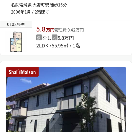
名鉄常滑線 大野町駅 徒歩16分
2006年1月 / 2階建て
0102号室
5.8
万円
管理費 0.42万円
なし
5.8万円
敷
礼
2LDK
55.95㎡ / 1階