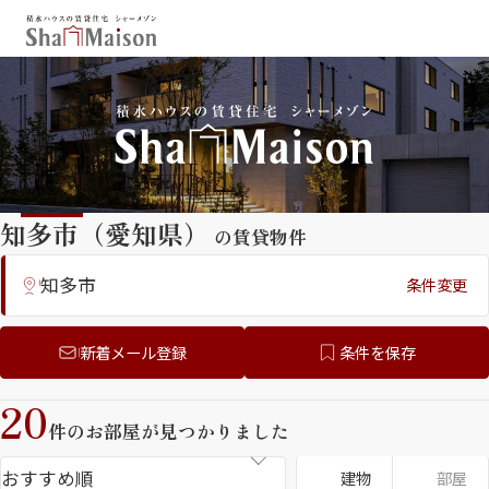
保存した条件
お気に入り
新着メール設定
最近見た物件
知多市（愛知県）
の賃貸物件
北海道
東北
関東
中部
関西
中国・四国
知多市
条件変更
九州
市区郡・路線・駅から探す
新着メール登録
条件を保存
通勤・通学時間から探す
20
シャーメゾンプレミア （フラッグシ
地図から探す
件のお部屋が見つかりました
ップモデル）
人気のカテゴリから探す
建物
部屋