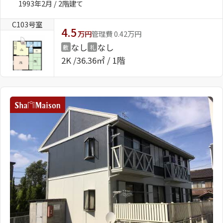
1993年2月 / 2階建て
ShaMaison STYLE
C103号室
4.5
万円
管理費 0.42万円
なし
なし
敷
礼
シャーメゾンショップを探す
2K
36.36㎡ / 1階
らくらく内見
シャーメゾンライフサポート
自立型サービス付き・シニア向け
お問い合わせ・よくある質問
シャーメゾンライフ CLUB
らくらくパートナー
シャーメゾンライフ GUARD
らくらくプラチナ