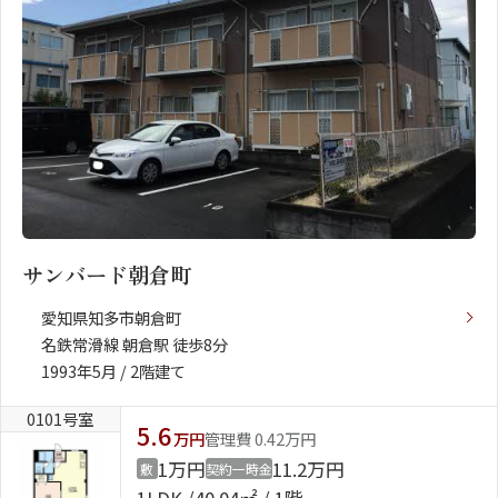
サンバード朝倉町
愛知県知多市朝倉町
名鉄常滑線 朝倉駅 徒歩8分
1993年5月 / 2階建て
0101号室
5.6
万円
管理費 0.42万円
1万円
11.2万円
敷
契約一時金