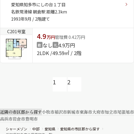
愛知県知多市にしの台１丁目
名鉄常滑線 朝倉駅 距離2.3km
1993年9月 / 2階建て
C201号室
4.9
万円
管理費 0.42万円
なし
4.9万円
敷
礼
2LDK
49.59㎡ / 2階
1
2
近隣の市区郡から探す
小牧市
稲沢市
新城市
東海市
大府市
知立市
尾張旭市
高浜市
岩倉市
豊明市
シャーメゾン
中部
愛知県
愛知県の市区郡から探す