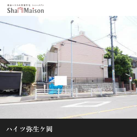
保存した条件
お気に入り
新着メール設定
最近見た物件
北海道
東北
関東
中部
関西
中国・四国
九州
市区郡・路線・駅から探す
通勤・通学時間から探す
地図から探す
ハイツ弥生ケ岡
人気のカテゴリから探す