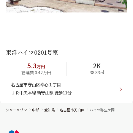
1
2
東洋ハイツ0201号室
5.3
2K
万円
管理費 0.42万円
38.83㎡
名古屋市守山区幸心１丁目
ＪＲ中央本線 新守山駅 徒歩11分
シャーメゾン
中部
愛知県
名古屋市天白区
ハイツ弥生ケ岡