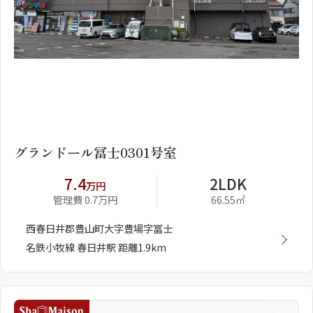
1
2
グランドール冨士0301号室
7.4
2LDK
万円
管理費 0.7万円
66.55㎡
西春日井郡豊山町大字豊場字冨士
名鉄小牧線 春日井駅 距離1.9km