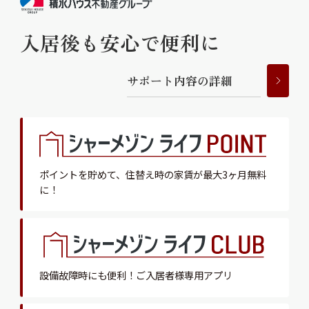
入居後も安心で便利に
サ
ポ
ー
ト
内
容
の
詳
細
ポイントを貯めて、
住替え時の家賃が最大3ヶ月無料
に！
設備故障時にも便利！
ご入居者様専用アプリ