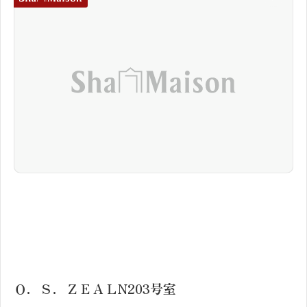
1
2
Ｏ．Ｓ．ＺＥＡＬN203号室