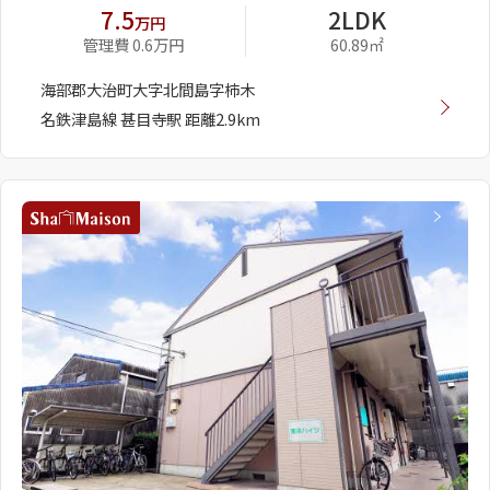
7.5
2LDK
万円
管理費 0.6万円
60.89㎡
海部郡大治町大字北間島字柿木
名鉄津島線 甚目寺駅 距離2.9km