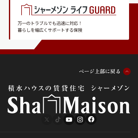
万一のトラブルでも迅速に対応！
暮らしを幅広くサポートする保険
ペ
ー
ジ
上
部
に
戻
る