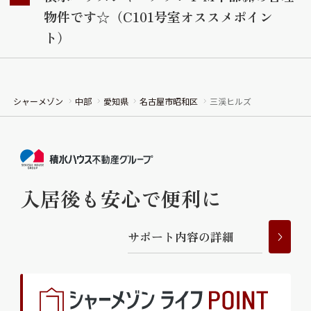
物件です☆（C101号室オススメポイン
ト）
シャーメゾン
中部
愛知県
名古屋市昭和区
三渓ヒルズ
入居後も安心で便利に
サ
ポ
ー
ト
内
容
の
詳
細