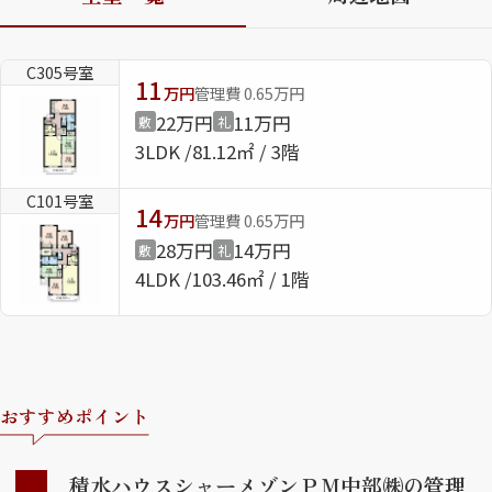
ShaMaison STYLE
C305号室
11
万円
管理費 0.65万円
22万円
11万円
敷
礼
シャーメゾンショップを探す
3LDK
81.12㎡ / 3階
らくらく内見
シャーメゾンライフサポート
C101号室
自立型サービス付き・シニア向け
14
万円
管理費 0.65万円
28万円
14万円
敷
礼
4LDK
103.46㎡ / 1階
お問い合わせ・よくある質問
シャーメゾンライフ CLUB
らくらくパートナー
シャーメゾンライフ GUARD
らくらくプラチナ
おすすめポイント
積水ハウスシャーメゾンＰＭ中部㈱の管理