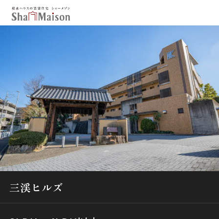
保存した条件
お気に入り
新着メール設定
最近見た物件
北海道
東北
関東
中部
関西
中国・四国
九州
市区郡・路線・駅から探す
通勤・通学時間から探す
三渓ヒルズ
地図から探す
人気のカテゴリから探す