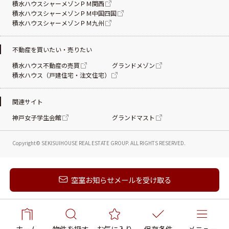
積水ハウスシャーメゾンＰＭ関西
積水ハウスシャーメゾンＰＭ中国四国
積水ハウスシャーメゾンＰＭ九州
不動産を買いたい・売りたい
積水ハウス不動産の売買
グランドメゾン
積水ハウス（戸建住宅・注文住宅）
関連サイト
神戸女子学生会館
グランドマスト
Copyright© SEKISUIHOUSE REAL ESTATE
GROUP. ALL RIGHTS RESERVED.
新着メールを受け取る
空室お知らせメールを受け取る
ホーム
物件を探す
お気に入り
保存条件
メニュー