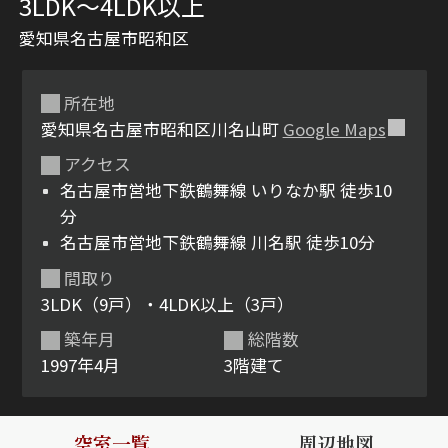
3LDK〜4LDK以上
愛知県名古屋市昭和区
所在地
愛知県名古屋市昭和区川名山町
Google Maps
アクセス
名古屋市営地下鉄鶴舞線 いりなか駅 徒歩10
シャーメゾンとは
シャーメゾンセレクショ
分
ン
名古屋市営地下鉄鶴舞線 川名駅 徒歩10分
間取り
3LDK（9戸）・4LDK以上（3戸）
築年月
総階数
ルームツアー
動画ギャラリー
1997年4月
3階建て
空室一覧
周辺地図