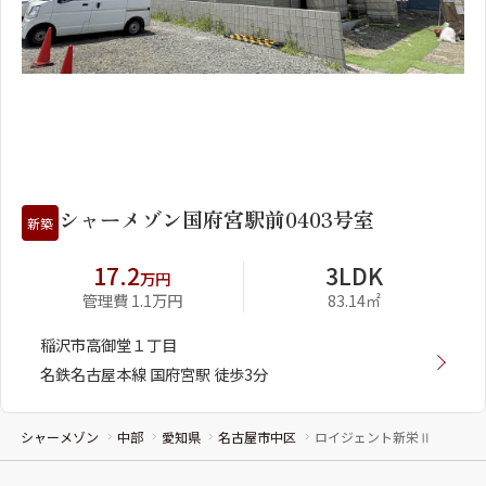
1
2
シャーメゾン国府宮駅前0403号室
新築
17.2
3LDK
万円
管理費 1.1万円
83.14㎡
稲沢市高御堂１丁目
名鉄名古屋本線 国府宮駅 徒歩3分
シャーメゾン
中部
愛知県
名古屋市中区
ロイジェント新栄Ⅱ