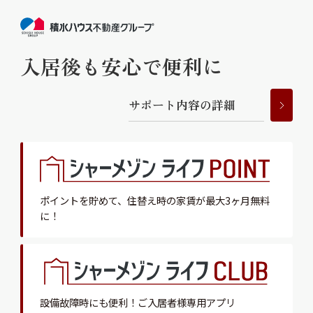
入居後も安心で便利に
サ
ポ
ー
ト
内
容
の
詳
細
ポイントを貯めて、
住替え時の家賃が最大3ヶ月無料
に！
設備故障時にも便利！
ご入居者様専用アプリ