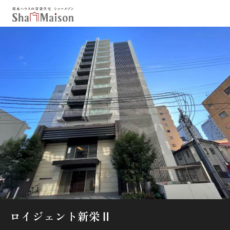
保存した条件
お気に入り
新着メール設定
最近見た物件
北海道
東北
関東
中部
関西
中国・四国
九州
市区郡・路線・駅から探す
通勤・通学時間から探す
地図から探す
ロイジェント新栄Ⅱ
人気のカテゴリから探す