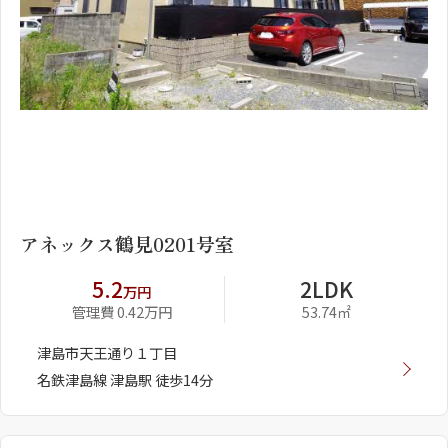
1
2
アネックス鶴見0201号室
5.2
2LDK
万円
管理費 0.42万円
53.74㎡
津島市天王通り１丁目
名鉄津島線 津島駅 徒歩14分