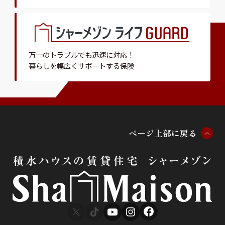
万一のトラブルでも迅速に対応！
暮らしを幅広くサポートする保険
ペ
ー
ジ
上
部
に
戻
る