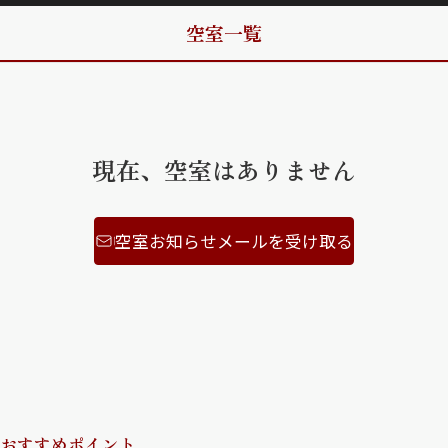
空室一覧
ShaMaison STYLE
シャーメゾンショップを探す
らくらく内見
シャーメゾンライフサポート
現在、空室はありません
自立型サービス付き・シニア向け
空室お知らせメールを受け取る
お問い合わせ・よくある質問
シャーメゾンライフ CLUB
らくらくパートナー
シャーメゾンライフ GUARD
らくらくプラチナ
おすすめポイント