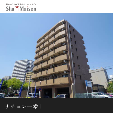
保存した条件
お気に入り
新着メール設定
最近見た物件
北海道
東北
関東
中部
関西
中国・四国
九州
市区郡・路線・駅から探す
通勤・通学時間から探す
地図から探す
ナチュレ一幸Ⅰ
人気のカテゴリから探す