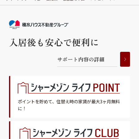
入居後も安心で便利に
サ
ポ
ー
ト
内
容
の
詳
細
ポイントを貯めて、
住替え時の家賃が最大3ヶ月無料
に！