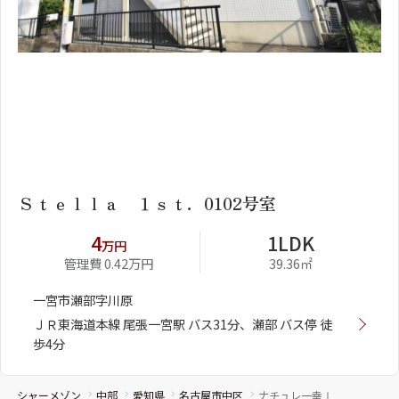
1
2
Ｓｔｅｌｌａ １ｓｔ．0102号室
4
1LDK
万円
管理費 0.42万円
39.36㎡
一宮市瀬部字川原
ＪＲ東海道本線 尾張一宮駅 バス31分、瀬部 バス停 徒
歩4分
シャーメゾン
中部
愛知県
名古屋市中区
ナチュレ一幸Ⅰ