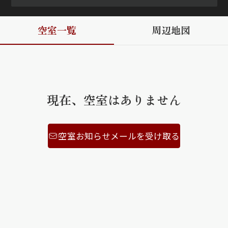
ShaMaison STYLE
空室一覧
周辺地図
シャーメゾンショップを探す
らくらく内見
シャーメゾンライフサポート
自立型サービス付き・シニア向け
現在、空室はありません
空室お知らせメールを受け取る
お問い合わせ・よくある質問
シャーメゾンライフ CLUB
らくらくパートナー
シャーメゾンライフ GUARD
らくらくプラチナ