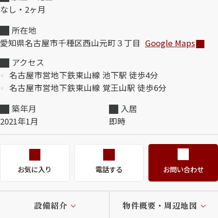
なし・2ヶ月
ShaMaison STYLE
所在地
愛知県名古屋市千種区西山元町３丁目
Google Maps
シャーメゾンショップを探す
アクセス
らくらく内見
名古屋市営地下鉄東山線 池下駅 徒歩4分
シャーメゾンライフサポート
名古屋市営地下鉄東山線 覚王山駅 徒歩6分
自立型サービス付き・シニア向け
築年月
入居
2021年1月
即時
お問い合わせ・よくある質問
シャーメゾンライフ CLUB
らくらくパートナー
シャーメゾンライフ GUARD
お気に入り
電話する
お問い合わせ
らくらくプラチナ
設備紹介
物件概要・周辺地図