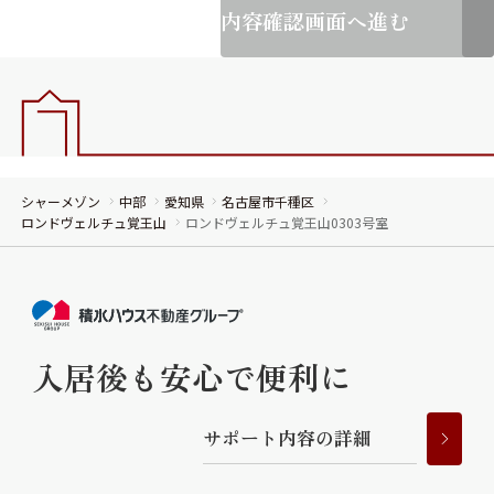
内容確認画面へ進む
シャーメゾン
中部
愛知県
名古屋市千種区
ロンドヴェルチュ覚王山
ロンドヴェルチュ覚王山0303号室
入居後も安心で便利に
サ
ポ
ー
ト
内
容
の
詳
細