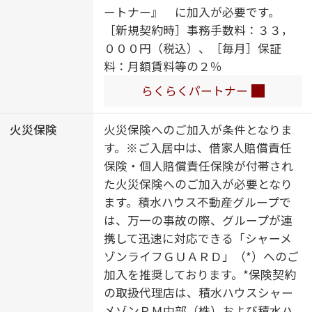
ートナー』 に加入が必要です。
動火災警報器／バス・トイレ（セパ
［新規契約時］事務手数料：３３，
レイト）／都市ガス
０００円（税込）、［毎月］保証
料：月額賃料等の２％
らくらくパートナー
火災保険
火災保険へのご加入が条件となりま
す。※ご入居中は、借家人賠償責任
保険・個人賠償責任保険が付帯され
た火災保険へのご加入が必要となり
ます。積水ハウス不動産グループで
は、万一の事故の際、グループが連
携して迅速に対応できる「シャーメ
ゾンライフＧＵＡＲＤ」（*）へのご
加入を推奨しております。*保険契約
の取扱代理店は、積水ハウスシャー
メゾンＰＭ中部（株）および積水ハ