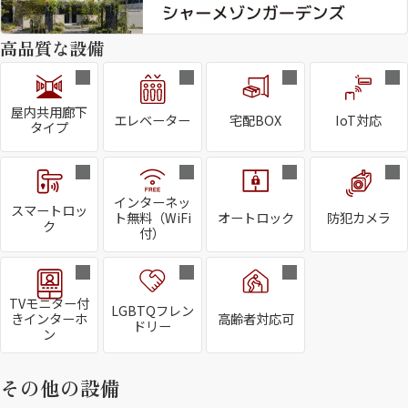
高品質な設備
屋内共用廊下
エレベーター
宅配BOX
IoT対応
タイプ
インターネッ
スマートロッ
ト無料（WiFi
オートロック
防犯カメラ
ク
付）
TVモニター付
LGBTQフレン
きインターホ
高齢者対応可
ドリー
ン
その他の設備