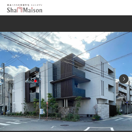
保存した条件
お気に入り
新着メール設定
最近見た物件
北海道
東北
関東
中部
関西
中国・四国
九州
市区郡・路線・駅から探す
通勤・通学時間から探す
地図から探す
人気のカテゴリから探す