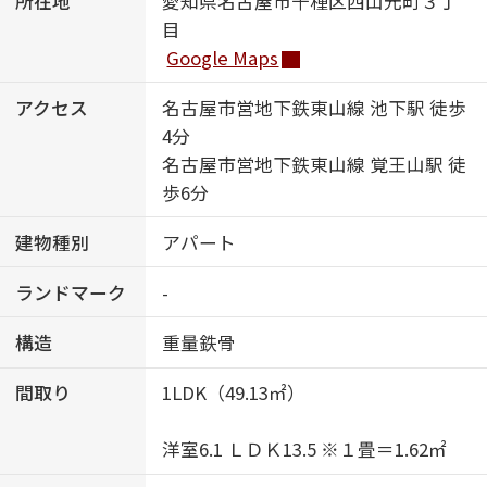
所在地
愛知県名古屋市千種区西山元町３丁
目
Google Maps
アクセス
名古屋市営地下鉄東山線 池下駅 徒歩
4分
名古屋市営地下鉄東山線 覚王山駅 徒
歩6分
建物種別
アパート
ランドマーク
-
構造
重量鉄骨
間取り
1LDK（49.13㎡）
洋室6.1 ＬＤＫ13.5 ※１畳＝1.62㎡