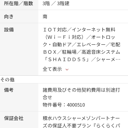
所在階／階数
3階 ／ 3階建
向き
南
設備
ＩＯＴ対応／インターネット無料
（Ｗｉ－Ｆｉ対応）／オートロッ
ク・自動ドア／エレベーター／宅配
ＢＯＸ／駐輪場／高遮音床システム
「ＳＨＡＩＤＤ５５」／シャーメゾ
ンガーデンズ／防犯カメラ／ＬＧＢ
全て表示
ＴＱフレンドリー／高齢者対応可／
その他
エアコン／浴室乾燥機（暖房乾燥）
／エコジョーズ／コミュニケーショ
備考
諸費用及びその他契約費用は別途打
ンキッチン／洗髪洗面化粧台／トイ
合せ
レ（洗浄機能付便座）／グリル付き
物件番号：4000510
コンロ／モニタ付ドアホン／室内物
保証会社
積水ハウスシャーメゾンパートナー
干し／スマートロック／下駄箱／雨
ズの保証人不要プラン『らくらくパ
戸（１階のみ）／ホテルライク／自