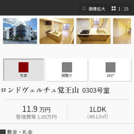
画像拡大
1
15
シャーメゾンとは
シャーメゾンセレクショ
ン
写真
間取り
360°
ロンドヴェルチュ覚王山
0303号室
11.9
1LDK
ルームツアー
動画ギャラリー
万円
（49.13㎡）
管理費等 1.05万円
敷金・礼金